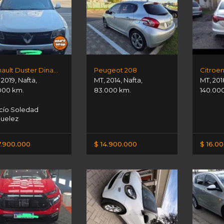
Renault Duster Dinamique
Peugeot 208
Citroe
,
2019
,
Nafta
,
MT
,
2014
,
Nafta
,
MT
,
201
000 km.
83.000 km.
140.00
ío Soledad
uelez
7.900.000
$ 14.900.000
$ 16.0