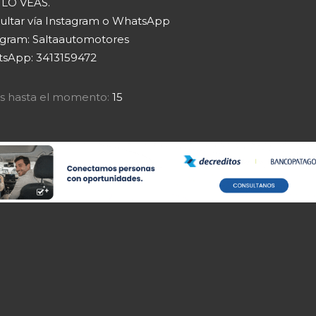
LO VEAS.
ultar vía Instagram o WhatsApp
agram: Saltaautomotores
sApp: 3413159472
tas hasta el momento:
15