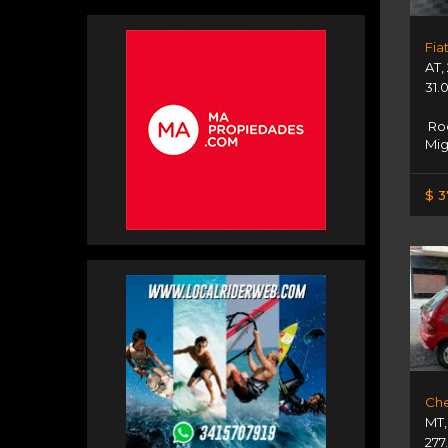
AT
,
31.
Roc
Mig
$ 3
Che
MT
277