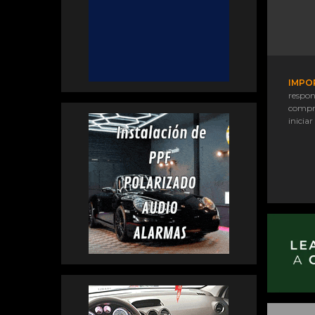
IMPO
respon
compr
iniciar