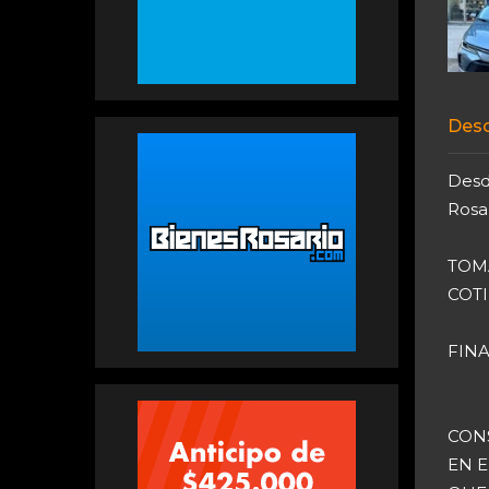
Desc
Desde
Rosar
TOM
COTI
FINA
CONS
EN E