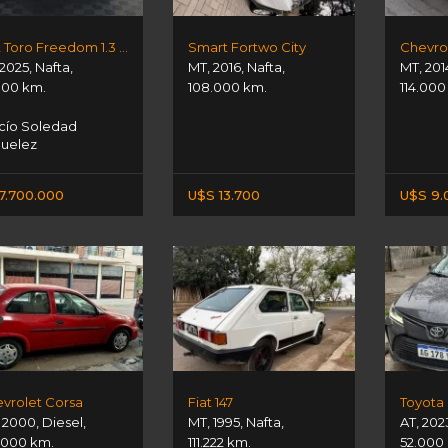
Fiat Toro Freedom 1.3 T 4x 2
Smart Fortwo City
2025
,
Nafta
,
MT
,
2016
,
Nafta
,
MT
,
201
000 km.
108.000 km.
114.000
ío Soledad
uelez
7.700.000
U$S 13.700
U$S 9.
vrolet Corsa
Fiat 147
Toyota 
,
2000
,
Diesel
,
MT
,
1995
,
Nafta
,
AT
,
202
.000 km.
111.222 km.
52.000