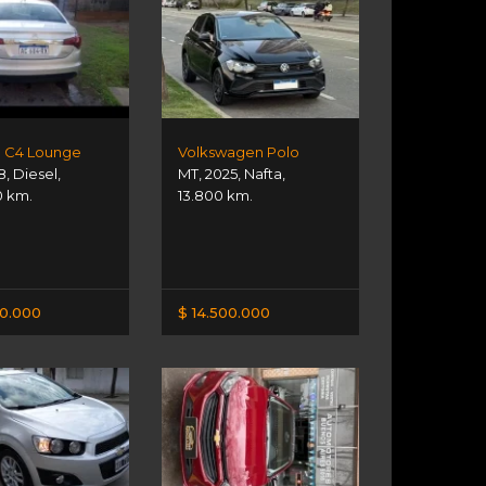
n C4 Lounge
Volkswagen Polo
8
,
Diesel
,
MT
,
2025
,
Nafta
,
0 km.
13.800 km.
00.000
$ 14.500.000