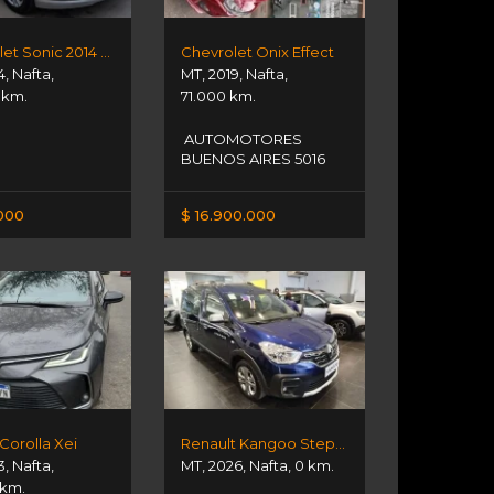
Chevrolet Sonic 2014 Ltz Mt Mx
Chevrolet Onix Effect
4
,
Nafta
,
MT
,
2019
,
Nafta
,
 km.
71.000 km.
AUTOMOTORES
BUENOS AIRES 5016
000
$ 16.900.000
Corolla Xei
Renault Kangoo Stepway
3
,
Nafta
,
MT
,
2026
,
Nafta
,
0 km.
 km.