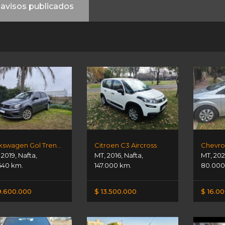
avisos publicados
Volkswagen Gol Trend Trendline
Citroen C3 Aircross
Chevro
,
2019
,
Nafta
,
MT
,
2016
,
Nafta
,
MT
,
202
640 km.
147.000 km.
80.000
9.600.000
$ 13.500.000
$ 16.0