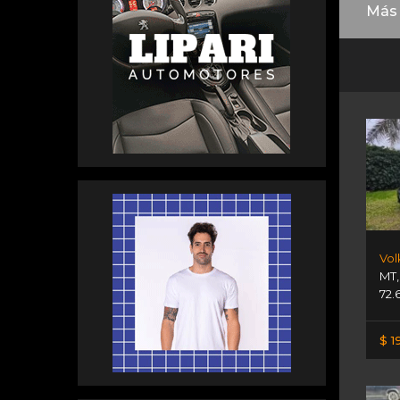
Más 
MT
72.
$ 1