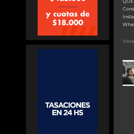
QUE 
Cons
Inst
What
Visi