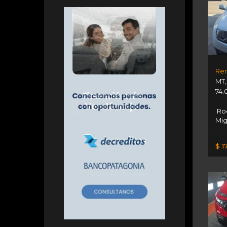
MT
74.
Roc
Mig
$ 1