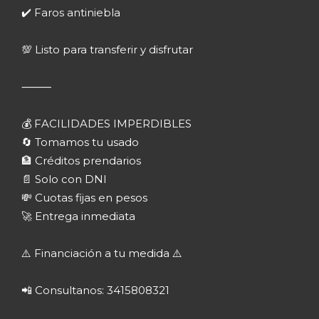
✔️ Faros antiniebla
💯 Listo para transferir y disfrutar
⸻
💰 FACILIDADES IMPERDIBLES
🔄 Tomamos tu usado
🏦 Créditos prendarios
📄 Solo con DNI
💸 Cuotas fijas en pesos
🚀 Entrega inmediata
⚠️ Financiación a tu medida ⚠️
📲 Consultanos: 3415808321