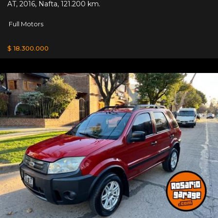
AT
,
2016
,
Nafta
,
121.200 km.
Full Motors
$ 18.300.000