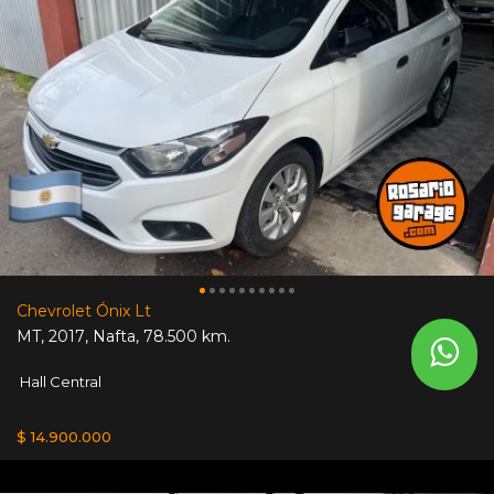
Chevrolet Ónix Lt
MT
,
2017
,
Nafta
,
78.500 km.
Hall Central
$ 14.900.000