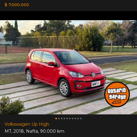
$ 7.000.000
Volkswagen Up High
MT
,
2018
,
Nafta
,
90.000 km.