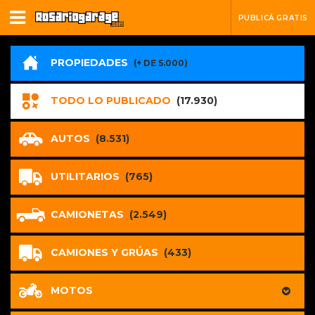
PUBLICÁ GRATIS
PROPIEDADES
(+ DE 5.000)
TODO LO PUBLICADO
(17.930)
AUTOS
(8.531)
UTILITARIOS
(765)
CAMIONETAS
(2.549)
CAMIONES Y GRÚAS
(433)
MOTOS