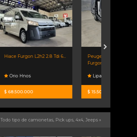
6...
Peugeot Partner Hdi
Shineray Sr
Furgon...
Lipari Automotores
Orio Hno
$ 15.500.000
$ 45.200.0
Todo tipo de camionetas, Pick ups, 4x4, Jeeps »