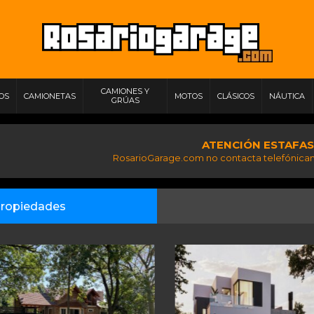
CAMIONES Y
IOS
CAMIONETAS
MOTOS
CLÁSICOS
NÁUTICA
GRÚAS
ATENCIÓN ESTAFAS
RosarioGarage.com no contacta telefónicam
ropiedades