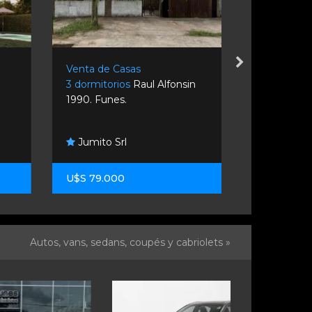
Venta de Casas
Venta de C
3 dormitorios
Raul Alfonsin
3 dormitori
1990. Funes.
4012. Funes
Jumito Srl
Ramirez 
U$S 79.000
U$S 480.0
Autos, vans, sedans, coupés y cabriolets »