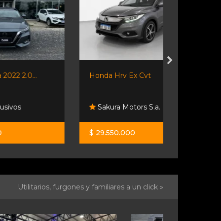
Honda Hrv Ex Cvt
208 Allure 
Sakura Motors S.a.
Usados S
$ 29.550.000
$ 15.900.0
Utilitarios, furgones y familiares a un click »