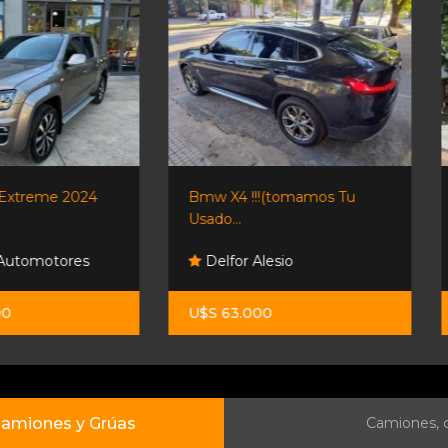
Bmw X4 !!!(tomamos Tu
Jmc Grand Avenue A/t 4x4
Usado...
Delfor Alesio
Orio Hnos
U$S 63.000
$ 71.700.000
amiones y Grúas
Camiones, c