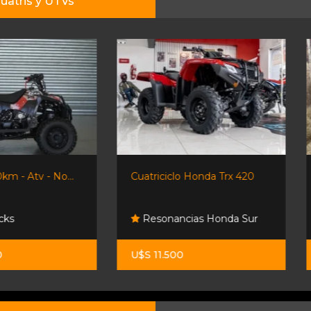
uatris y UTVs
Cuatriciclo Honda Trx 420
Honda Trx420 4x4 - 0km
Resonancias Honda Sur
Honda Resonancias
U$S 11.500
U$S 10.900