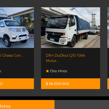
Dfm DuÓlica Cj10 1064
Shineray T52 Doble Cabina.
Motor...
Orio Hnos
Orio Hnos
$ 56.000.000
$ 38.900.000
otos