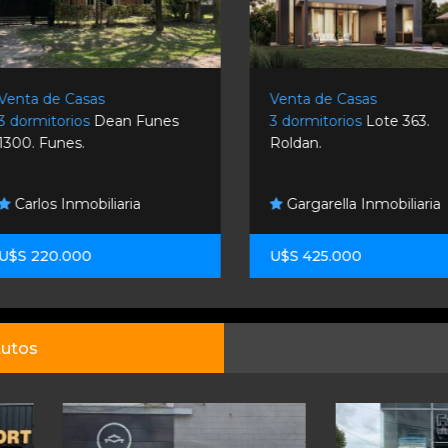
Venta de Casas
Venta de Casas
3 dormitorios
Dean Funes
3 dormitorios
Lote 363.
1300. Funes.
Roldan.
Carlos Inmobiliaria
Gargarella Inmobiliaria
U$S 220.000
U$S 425.000
utos