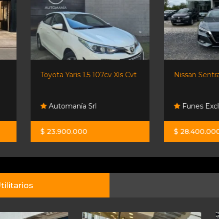
Toyota Yaris 1.5 107cv Xls Cvt
Nissan Sentra 2022 2.0...
Automanía Srl
Funes Exclusivos
$ 23.900.000
$ 28.400.000
tilitarios