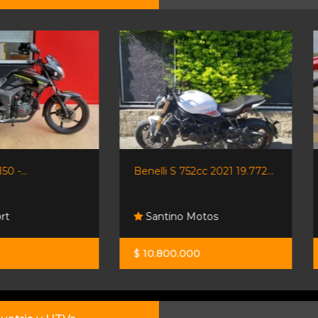
Benelli S 752cc 2021 19.772...
Honda Xr250 Tornado
Resonancias Motos
Santino Motos
Fisherton
$ 10.800.000
$ 6.400.000