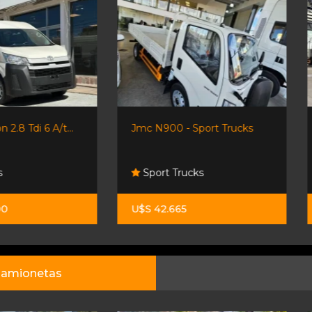
Jmc N900 - Sport Trucks
Hiace Furgon L2h2 2.8 Tdi 
Sport Trucks
Orio Hnos
U$S 42.665
$ 68.500.000
amionetas