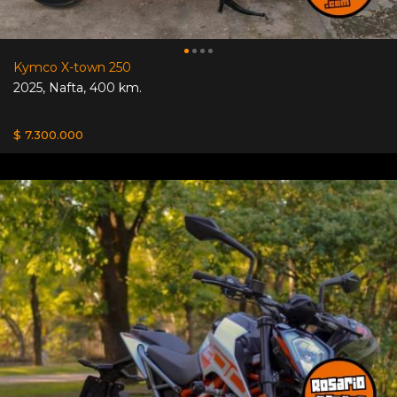
Kymco X-town 250
2025
,
Nafta
,
400 km.
$ 7.300.000