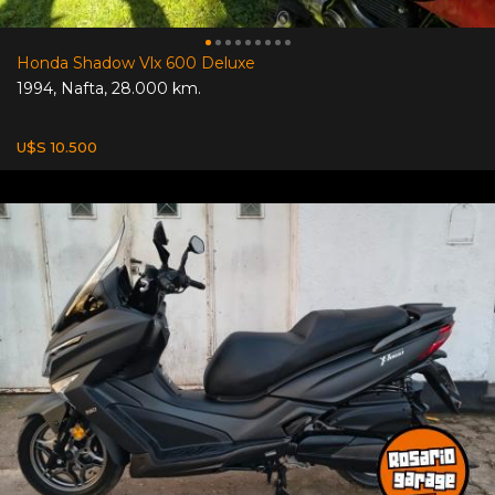
Honda Shadow Vlx 600 Deluxe
1994
,
Nafta
,
28.000 km.
U$S 10.500