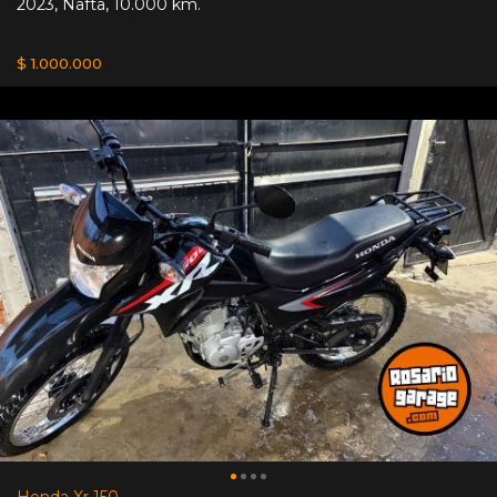
2023
,
Nafta
,
10.000 km.
$ 1.000.000
Honda Xr 150