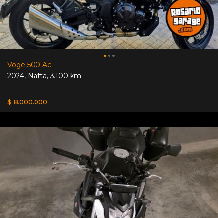
Voge 500 Ac
2024
,
Nafta
,
3.100 km.
$ 8.000.000