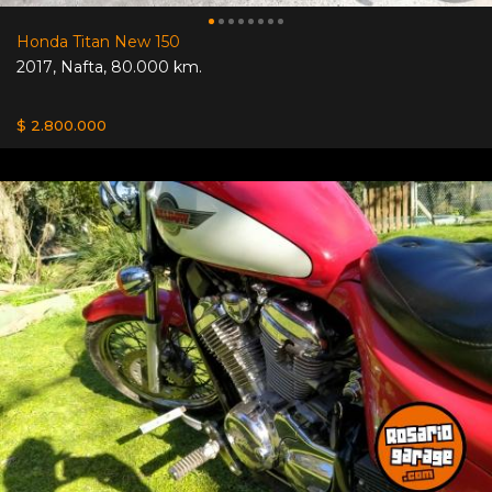
Honda Titan New 150
2017
,
Nafta
,
80.000 km.
$ 2.800.000