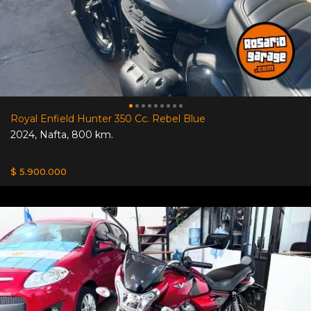
Royal Enfield Hunter 350 Cc. Rebel Blue
2024
,
Nafta
,
800 km.
$ 5.900.000