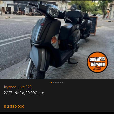
Kymco Like 125
2023
,
Nafta
,
19.500 km.
$ 2.590.000