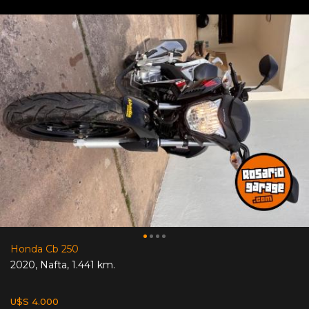
Honda Cb 250
2020
,
Nafta
,
1.441 km.
U$S 4.000