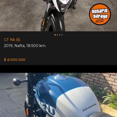
CF Nk 65
2019
,
Nafta
,
18.500 km.
$ 6.000.000