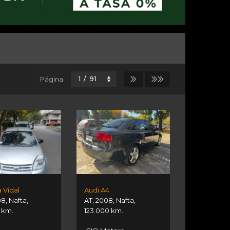
Página
 Vidal
Audi A4
08
,
Nafta
,
AT
,
2008
,
Nafta
,
 km.
123.000 km.