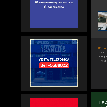
IMPO
respon
compr
iniciar