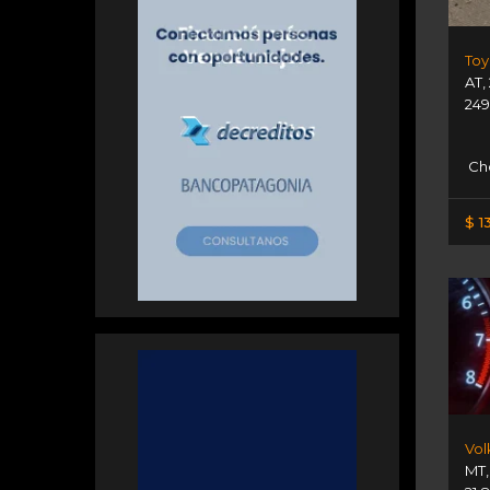
Toy
AT
,
249
Ch
$ 1
MT