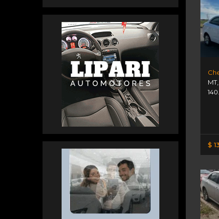
Che
MT
140
$ 1