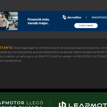
RTANTE:
Rosariogarage no comercializa el artículo que aquí se anuncia y no e
sable por la transacción que se realice entre las partes. Recomendamos NUNC
ar ni señar un vehículo a un PARTICULAR sin antes ir al REGISTRO AUTOM
 la transferencia.