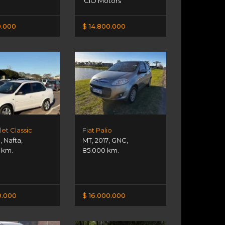
CIO Motors
0.000
$ 14.800.000
et Classic
Fiat Palio
1
,
Nafta
,
MT
,
2017
,
GNC
,
 km.
85.000 km.
0.000
$ 16.000.000