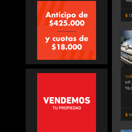
Mo
$ 1
Vol
MT
76.
$ 1