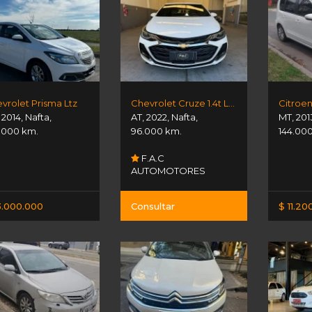
vrolet Prisma Ltz
Chevrolet Cruze 1.4t Ltz At
,
2014
,
Nafta
,
AT
,
2022
,
Nafta
,
MT
,
201
.000 km.
96.000 km.
144.00
F.A.C
AUTOMOTORES
3.000.000
Consultar
$ 11.20