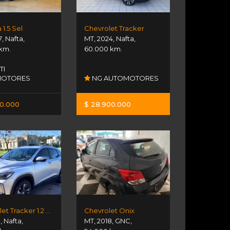
 1.5 Sel
Chevrolet Tracker
7
,
Nafta
,
MT
,
2024
,
Nafta
,
 km.
60.000 km.
TI
MOTORES
NG AUTOMOTORES
00.000
$ 28.900.000
Chevrolet Tracker 1.2 At Premier
Chevrolet Onix
1
,
Nafta
,
MT
,
2018
,
GNC
,