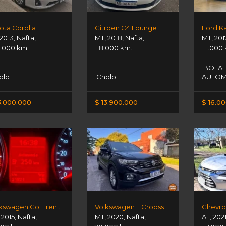
ota Corolla
Citroen C4 Lounge
Ford Ka
2013
,
Nafta
,
MT
,
2018
,
Nafta
,
MT
,
201
.000 km.
118.000 km.
111.000
BOLAT
olo
Cholo
AUTO
3.000.000
$ 13.900.000
$ 16.0
Volkswagen Gol Trend 1.6
Volkswagen T Crooss
,
2015
,
Nafta
,
MT
,
2020
,
Nafta
,
AT
,
202