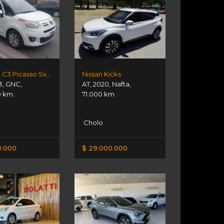
Citroen C3 Picasso Sx 2013
Nissan Kicks
3
,
GNC
,
AT
,
2020
,
Nafta
,
0 km.
71.000 km.
Cholo
0.000
$ 29.000.000