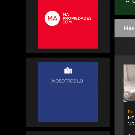
Más 
Ren
MT
143