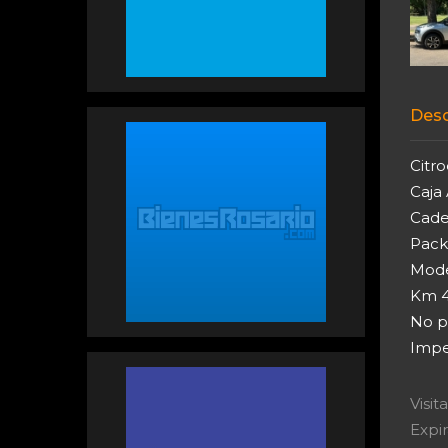
Desc
Citr
Caja
Cade
Pack 
Mode
Km 4
No p
Impe
Visi
Expir