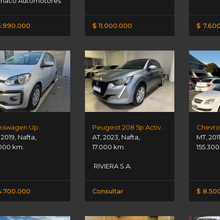
naco Automotores
3.990.000
$ 11.000.000
$ 7.60
kswagen Up
Peugeot 208 5p Active Pack 1,6
Chevrol
,
2019
,
Nafta
,
AT
,
2023
,
Nafta
,
MT
,
201
000 km.
17.000 km.
155.300
RIVIERA S.A.
4.700.000
Consultar
$ 8.50