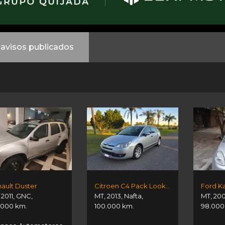
avisos publicados
ault Duster
Citroen C4 Pack Look 1.6
Ford Ka
,
2011
,
GNC
,
MT
,
2013
,
Nafta
,
MT
,
20
.000 km.
100.000 km.
98.000