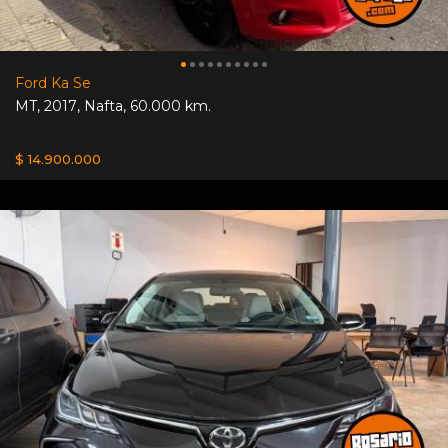
Ford Ka Se
MT
,
2017
,
Nafta
,
60.000 km.
$ 14.900.000