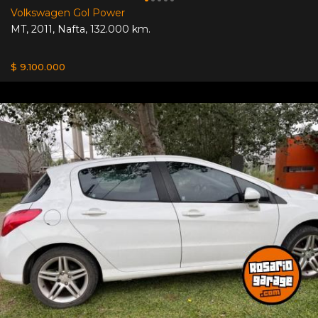
Volkswagen Gol Power
MT
,
2011
,
Nafta
,
132.000 km.
$ 9.100.000