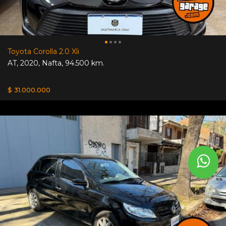
Toyota Corolla 2.0 Xli
AT
,
2020
,
Nafta
,
94.500 km.
$ 31.000.000