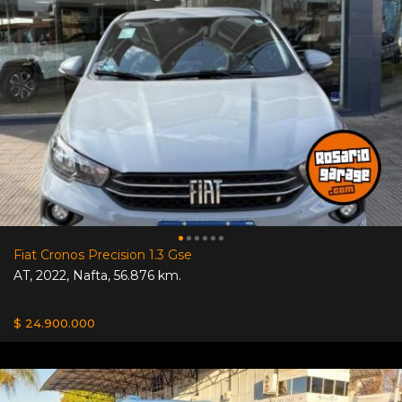
Fiat Cronos Precision 1.3 Gse
AT
,
2022
,
Nafta
,
56.876 km.
$ 24.900.000