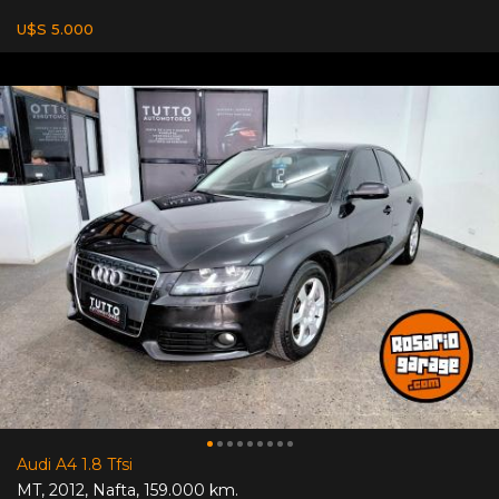
U$S 5.000
Audi A4 1.8 Tfsi
MT
,
2012
,
Nafta
,
159.000 km.