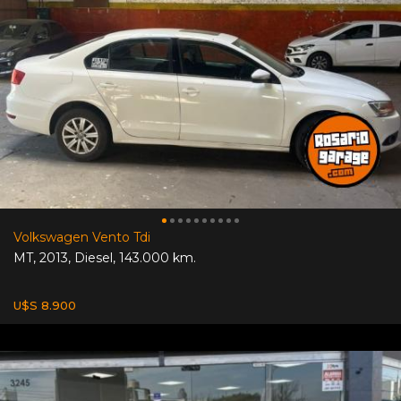
Volkswagen Vento Tdi
MT
,
2013
,
Diesel
,
143.000 km.
U$S 8.900