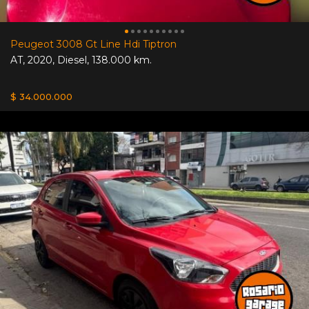
Peugeot 3008 Gt Line Hdi Tiptron
AT
,
2020
,
Diesel
,
138.000 km.
$ 34.000.000