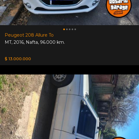
Peugeot 208 Allure To
MT
,
2016
,
Nafta
,
96.000 km.
$ 13.000.000