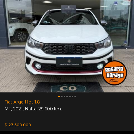
Fiat Argo Hgt 1.8
MT
,
2021
,
Nafta
,
29.600 km.
$ 23.500.000