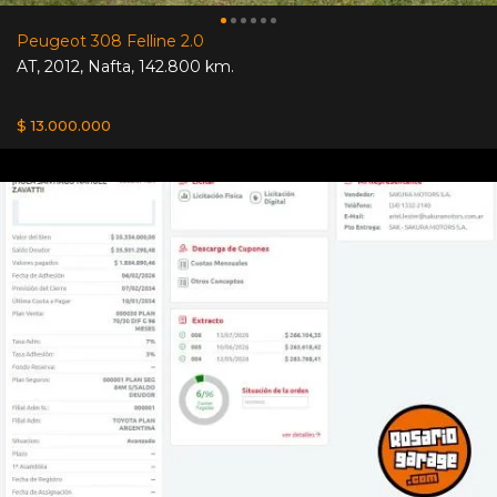
Peugeot 308 Felline 2.0
AT
,
2012
,
Nafta
,
142.800 km.
$ 13.000.000