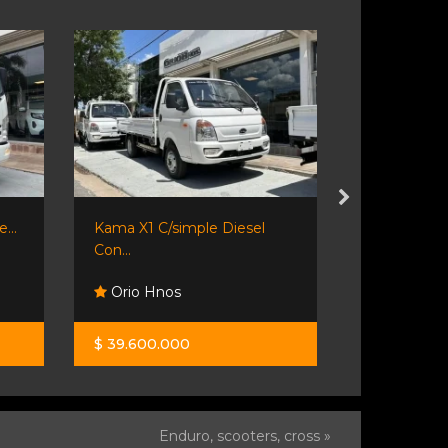
...
Kama X1 C/simple Diesel
Ford Transi
Con...
Orio Hnos
Monza Ca
$ 39.600.000
$ 58.000.0
Enduro, scooters, cross »