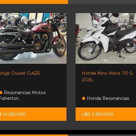
Voge Cruiser Cu625
Honda New Wave 110 S-
2026...
Resonancias Motos
Fisherton
Honda Resonancias
$ 14.355.000
U$S 2.950.000