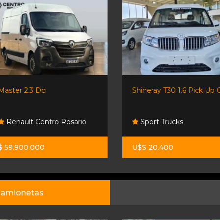
Master 2.3 Dci
Shineray T30 1.6 Pick Up C
Renault Centro Rosario
Sport Trucks
$ 59.900.000
U$S 20.400
amionetas