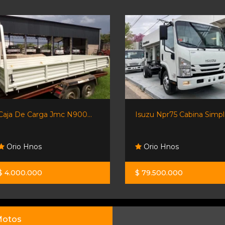
Caja De Carga Jmc N900...
Isuzu Npr75 Cabina Simple
Orio Hnos
Orio Hnos
$ 4.000.000
$ 79.500.000
otos