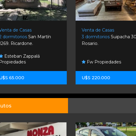
Venta de Casas
Venta de Casas
2 dormitorios
San Martín
3 dormitorios
Suipacha 3
1269. Ricardone.
Rosario.
Esteban Zappalá
Propiedades
Fw Propiedades
U$S 65.000
U$S 220.000
utos