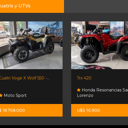
uatris y UTVs
Cuatri Voge X Wolf 550 -...
Trx 420
Honda Resonancias Sa
Moto Sport
Lorenzo
$ 18.768.000
U$S 10.900