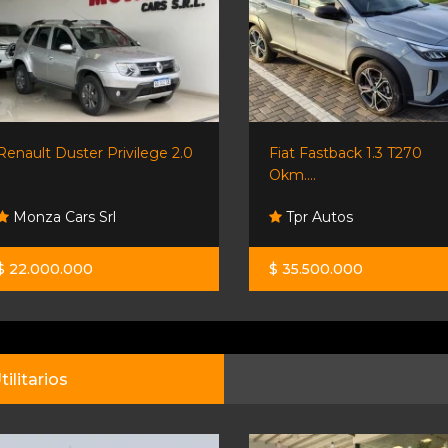
Renault Duster Privilege 2.0
Fiat Fastback 1.3 T270
Okm....
Monza Cars Srl
Tpr Autos
$ 22.000.000
$ 35.500.000
tilitarios