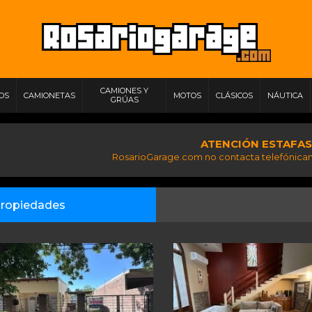
CAMIONES Y
IOS
CAMIONETAS
MOTOS
CLÁSICOS
NÁUTICA
GRÚAS
ATENCIÓN ESTAFAS
RosarioGarage.com no contacta telefónicam
ropiedades