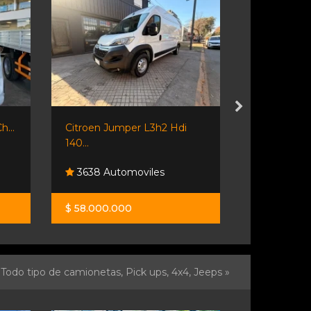
h...
Citroen Jumper L3h2 Hdi
Única Mano
140...
3638 Automoviles
Frare Au
$ 58.000.000
$ 14.900.0
Todo tipo de camionetas, Pick ups, 4x4, Jeeps »