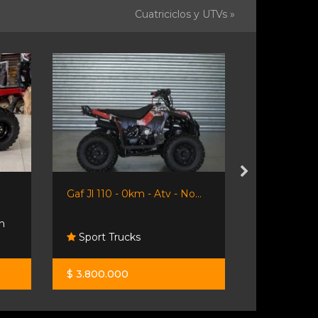
Cuatriciclos y UTVs »
Gaf Jl 110 - 0km - Atv - No...
Gaf Jl 150 -
n
Sport Trucks
Sport Tru
$ 3.800.000
$ 5.900.00