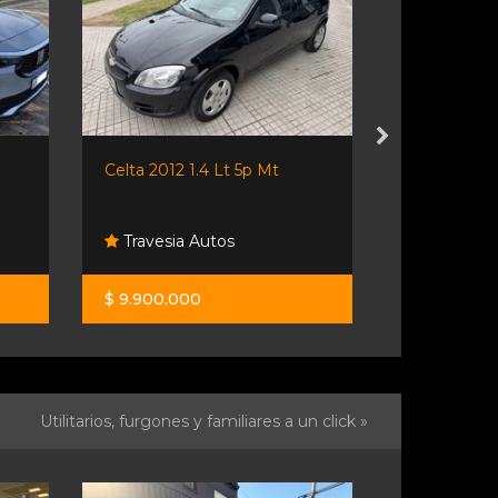
Celta 2012 1.4 Lt 5p Mt
Cruze 2021 1
Travesia Autos
Travesia 
$ 9.900.000
$ 28.900.0
Utilitarios, furgones y familiares a un click »