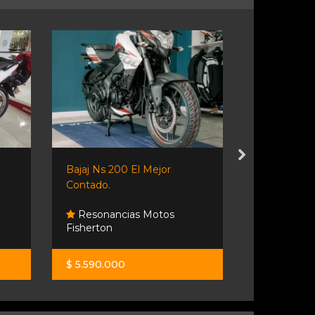
Bajaj Ns 200 El Mejor
Cf Moto 700
Contado.
Resonancias Motos
Fisherton
Moto Spo
$ 5.590.000
$ 12.900.0