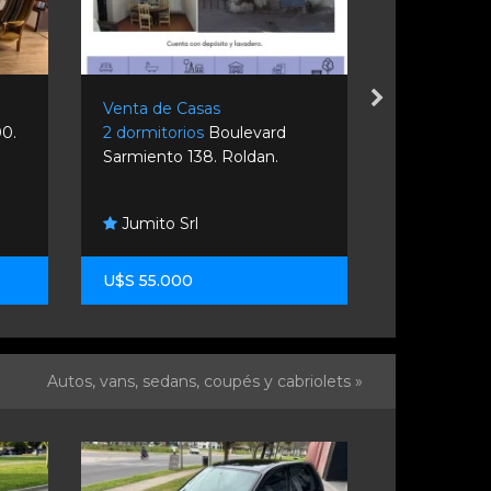
Venta de Casas
Venta de C
00.
2 dormitorios
Boulevard
2 dormitori
Sarmiento 138. Roldan.
Wc7c+c2. P
Danlin So
Jumito Srl
Inmobiliaria
U$S 55.000
U$S 140.0
Autos, vans, sedans, coupés y cabriolets »