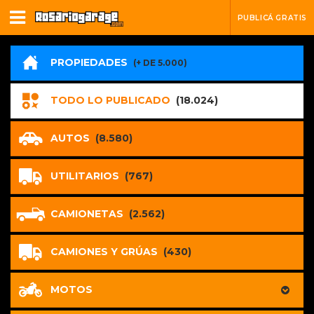
PUBLICÁ GRATIS
PROPIEDADES
(+ DE 5.000)
TODO LO PUBLICADO
(18.024)
AUTOS
(8.580)
UTILITARIOS
(767)
CAMIONETAS
(2.562)
CAMIONES Y GRÚAS
(430)
MOTOS