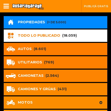
PUBLICÁ GRATIS
PROPIEDADES
(+ DE 5.000)
TODO LO PUBLICADO
(18.059)
AUTOS
(8.601)
UTILITARIOS
(769)
CAMIONETAS
(2.564)
CAMIONES Y GRÚAS
(431)
MOTOS