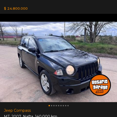
$ 24.800.000
Jeep Compass
MT
,
2007
,
Nafta
,
140.000 km.