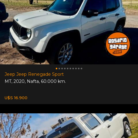
Jeep Jeep Renegade Sport
MT
,
2020
,
Nafta
,
60.000 km.
U$S 16.900