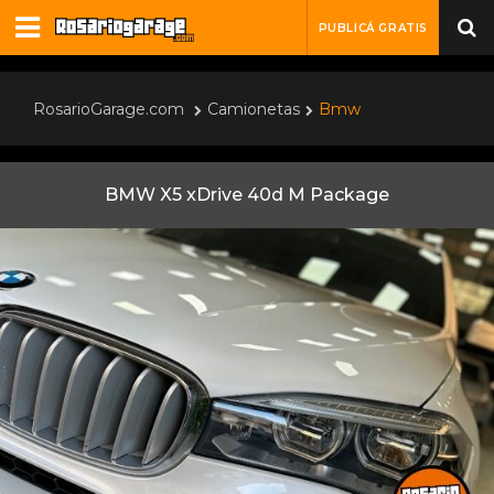
PUBLICÁ GRATIS
RosarioGarage.com
Camionetas
Bmw
BMW X5 xDrive 40d M Package