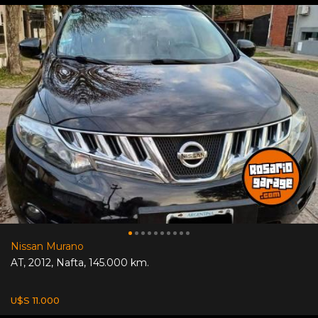
Nissan Murano
AT
,
2012
,
Nafta
,
145.000 km.
U$S 11.000