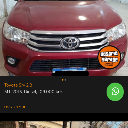
Toyota Srv 2.8
MT
,
2016
,
Diesel
,
109.000 km.
U$S 29.500