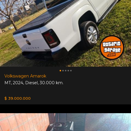
Volkswagen Amarok
MT
,
2024
,
Diesel
,
30.000 km.
$ 39.000.000