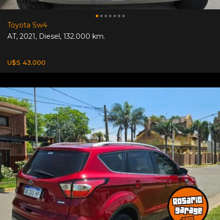
Toyota Sw4
AT
,
2021
,
Diesel
,
132.000 km.
U$S 43.000