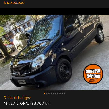
$ 12.500.000
Renault Kangoo
MT
,
2013
,
GNC
,
198.000 km.