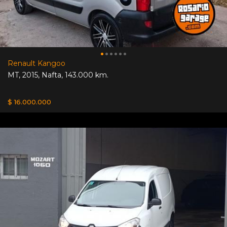
Renault Kangoo
MT
,
2015
,
Nafta
,
143.000 km.
$ 16.000.000