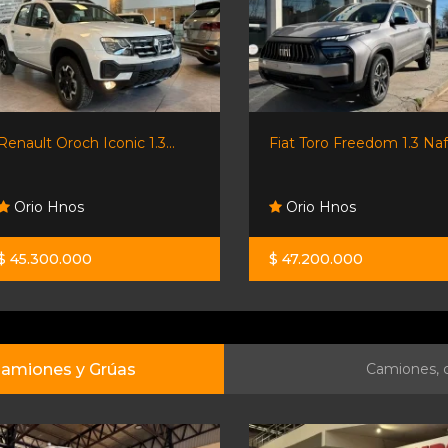
Fiat Toro Freedom 1.3 Nafta...
Forthing T5 Evo Hev
Hibrido...
Orio Hnos
Orio Hnos
$ 47.200.000
$ 54.500.000
amiones y Grúas
Camiones, c