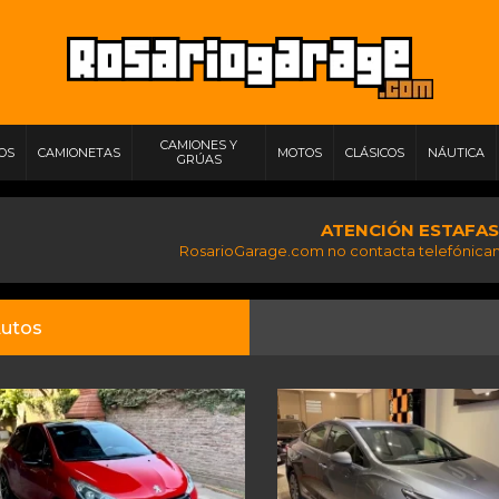
CAMIONES Y
IOS
CAMIONETAS
MOTOS
CLÁSICOS
NÁUTICA
GRÚAS
ATENCIÓN ESTAFAS
RosarioGarage.com no contacta telefónicam
utos