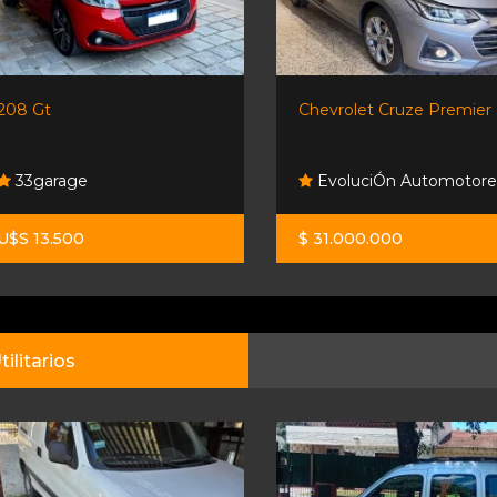
Chevrolet Cruze Premier
Audi Q3
EvoluciÓn Automotores
Ng Automotores
$ 31.000.000
U$S 24.000
tilitarios