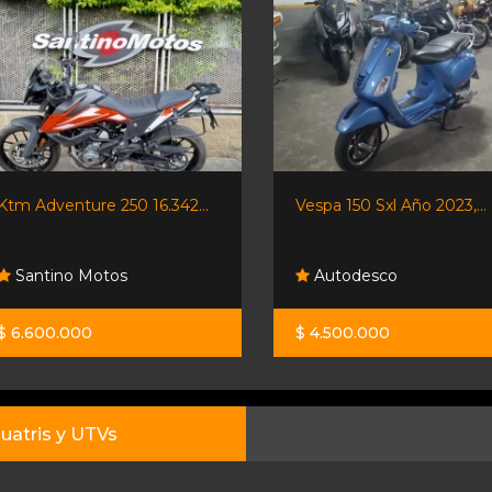
Vespa 150 Sxl Año 2023,...
Morbidelli T502x -...
Autodesco
Moto Sport
$ 4.500.000
$ 13.390.000
uatris y UTVs