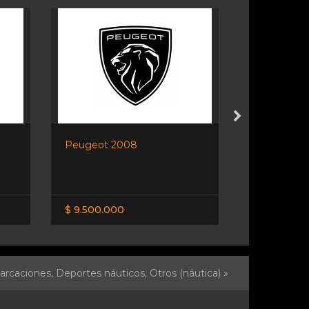
Peugeot 2008
Chevrolet T
$ 9.500.000
$ 7.900.00
rcaciones,
Deportes náuticos,
Otros (náutica) »