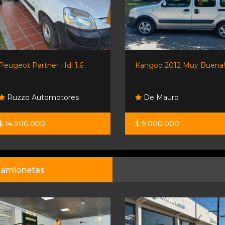
Kangoo 2012 Muy Buena!
Domy 1.5 Nafta 104cv
Furgon...
De Mauro
Orio Hnos
$ 9.000.000
$ 29.000.000
amionetas