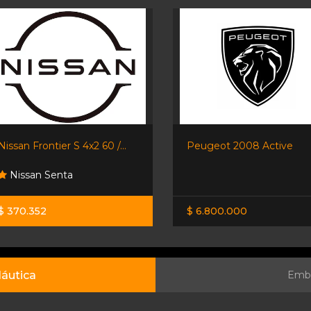
Nissan Frontier S 4x2 60 /...
Peugeot 2008 Active
Nissan Senta
$ 370.352
$ 6.800.000
áutica
Emba