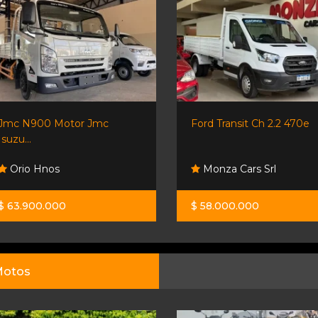
Ford Transit Ch 2.2 470e
Dfm DuÓlica Cj10 1064
Motor...
Monza Cars Srl
Orio Hnos
$ 58.000.000
$ 56.000.000
otos