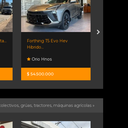
Jmc Grand Avenue Pro 2.3...
🌟 ¡fiat Toro..
Orio Hnos
Centenar
$ 85.500.000
$ 35.800.0
olectivos, grúas, tractores, máquinas agrícolas »