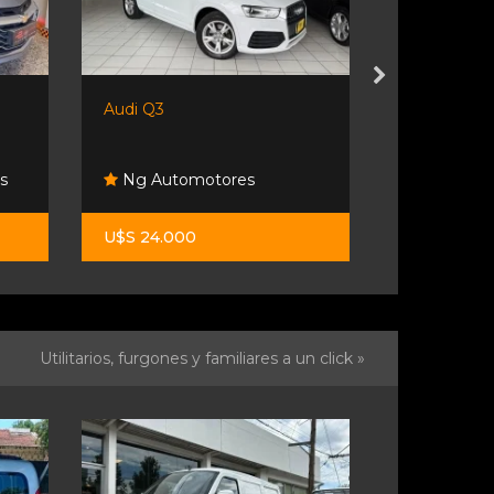
Ford Fiesta
Volkswagen 
Pesado C
Funes Exclusivos
Volkswage
$ 17.900.000
$ 72.000.0
Utilitarios, furgones y familiares a un click »