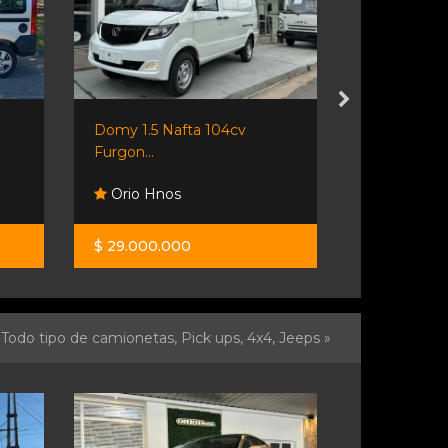
Domy 1.5 L 104hp Furgon
Impecable 
V1...
Orio Hnos
Frare Au
$ 29.000.000
$ 14.900.0
Todo tipo de camionetas, Pick ups, 4x4, Jeeps »