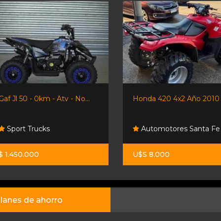
Honda 420 4x2 Año 2010
Cuatri Voge X Wolf 70
Automotores Santa Fe
Moto Sport
U$S 8.000
$ 19.318.000
lanes de ahorro