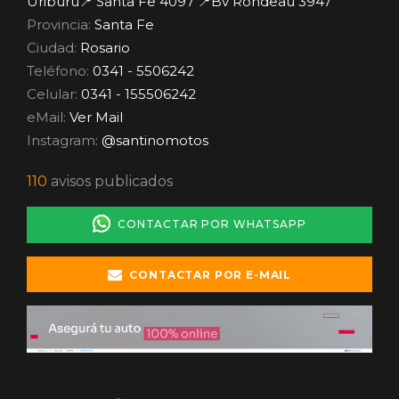
Uriburu📍 Santa Fe 4097 📍Bv Rondeau 3947
Provincia:
Santa Fe
Ciudad:
Rosario
Teléfono:
0341 - 5506242
Celular:
0341 - 155506242
eMail:
Ver Mail
Instagram:
@santinomotos
110
avisos publicados
CONTACTAR POR WHATSAPP
CONTACTAR POR E-MAIL