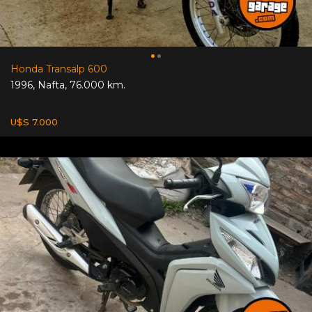
Honda Transalp 600
1996
,
Nafta
,
76.000 km.
U$S 7.000