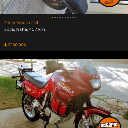
Gilera Smash Full
2026
,
Nafta
,
407 km.
$ 2.100.000