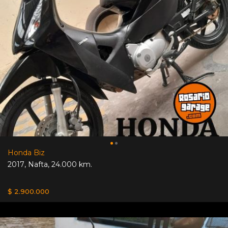
Honda Biz
2017
,
Nafta
,
24.000 km.
$ 2.900.000