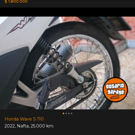
$ 1.800.000
Honda Wave S 110
2022
,
Nafta
,
25.000 km.