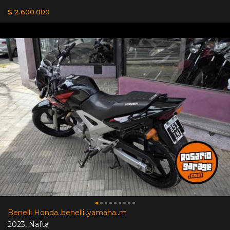
$ 2.600.000
Benelli Honda..benelli..yamaha..m
2023
,
Nafta