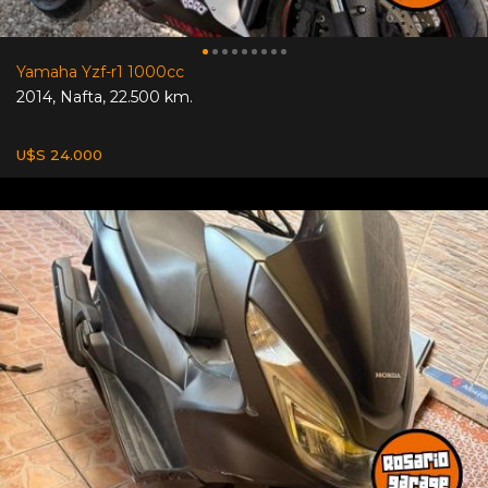
Yamaha Yzf-r1 1000cc
2014
,
Nafta
,
22.500 km.
U$S 24.000