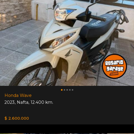
Honda Wave
2023
,
Nafta
,
12.400 km.
$ 2.600.000