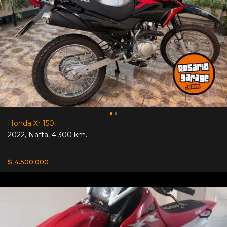
Honda Xr 150
2022
,
Nafta
,
4.300 km.
$ 4.500.000