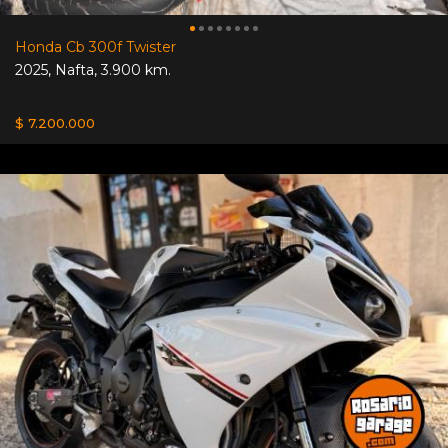
Honda Cb 300f Twister
2025
,
Nafta
,
3.900 km.
$ 7.200.000