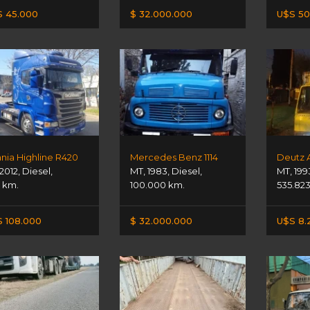
 45.000
$ 32.000.000
U$S 50
nia Highline R420
Mercedes Benz 1114
Deutz 
2012
,
Diesel
,
MT
,
1983
,
Diesel
,
MT
,
199
11 km.
100.000 km.
535.82
 108.000
$ 32.000.000
U$S 8.