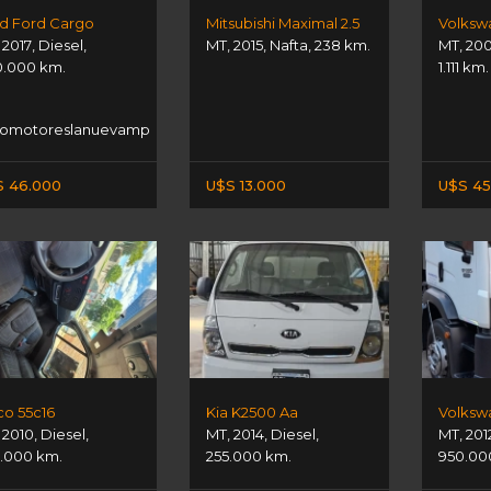
d Ford Cargo
Mitsubishi Maximal 2.5
Volksw
,
2017
,
Diesel
,
MT
,
2015
,
Nafta
,
238 km.
MT
,
20
.000 km.
1.111 km.
tomotoreslanuevamp
S 46.000
U$S 13.000
U$S 45
co 55c16
Kia K2500 Aa
,
2010
,
Diesel
,
MT
,
2014
,
Diesel
,
MT
,
201
.000 km.
255.000 km.
950.00