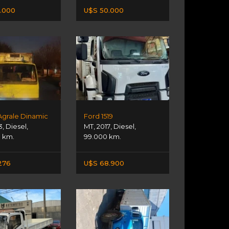
.000
U$S 50.000
Agrale Dinamic
Ford 1519
3
,
Diesel
,
MT
,
2017
,
Diesel
,
3 km.
99.000 km.
276
U$S 68.900