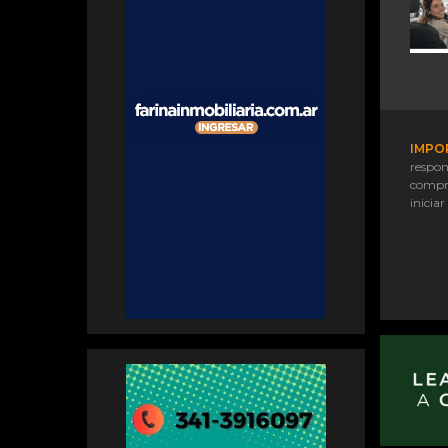
IMPO
respon
compr
iniciar