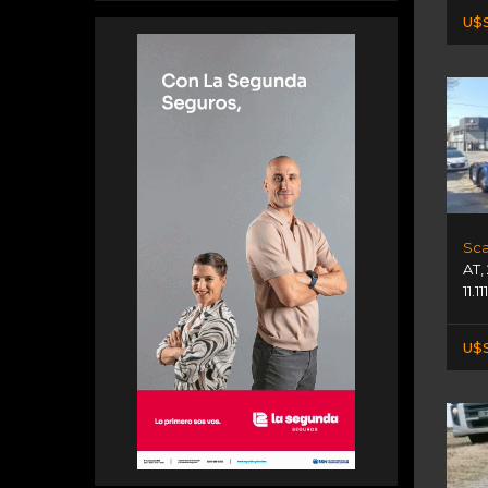
U$S
Sca
AT
,
11.1
U$S