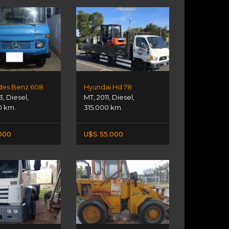
es Benz 608
Hyundai Hd 78
3
,
Diesel
,
MT
,
2011
,
Diesel
,
0 km.
315.000 km.
000
U$S 55.000