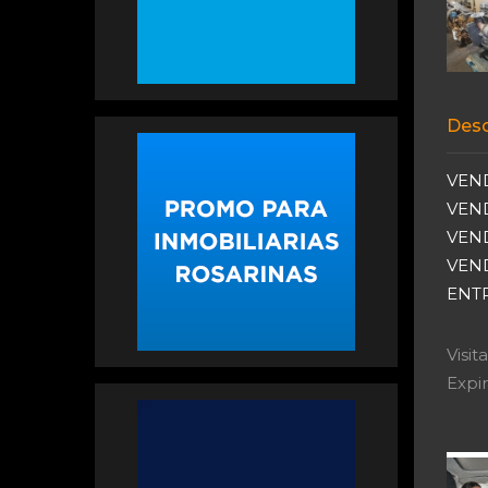
Desc
VEN
VEN
VEN
VEN
ENTR
Visi
Expir