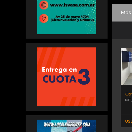
Más 
MT
U$S