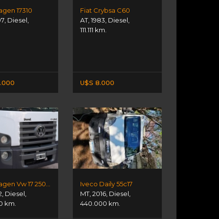
agen 17310
Fiat Crybsa C60
07
,
Diesel
,
AT
,
1983
,
Diesel
,
111.111 km.
.000
U$S 8.000
Volkswagen Vw 17 250 Constellation
Iveco Daily 55c17
2
,
Diesel
,
MT
,
2016
,
Diesel
,
0 km.
440.000 km.