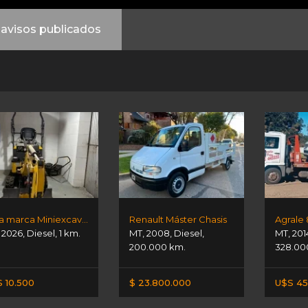
avisos publicados
Otra marca Miniexcavadora
Renault Máster Chasis
Agrale
,
2026
,
Diesel
,
1 km.
MT
,
2008
,
Diesel
,
MT
,
201
200.000 km.
328.00
 10.500
$ 23.800.000
U$S 45