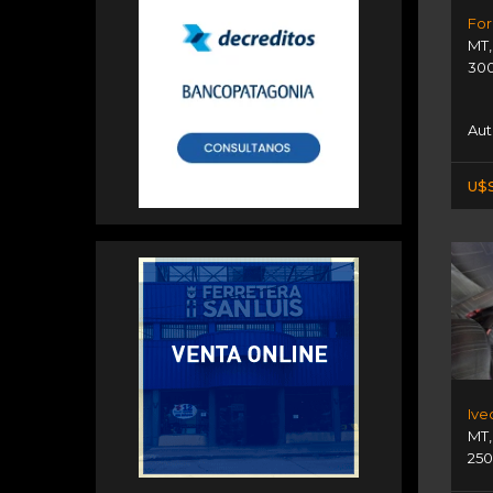
For
MT
300
Au
U$
Ive
MT
250