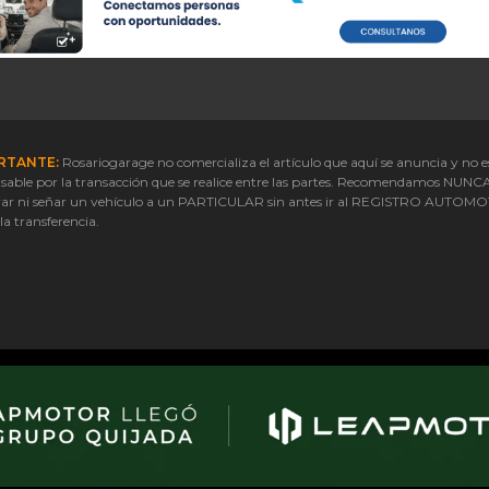
RTANTE:
Rosariogarage no comercializa el artículo que aquí se anuncia y no e
sable por la transacción que se realice entre las partes. Recomendamos NUNC
ar ni señar un vehículo a un PARTICULAR sin antes ir al REGISTRO AUTOM
 la transferencia.