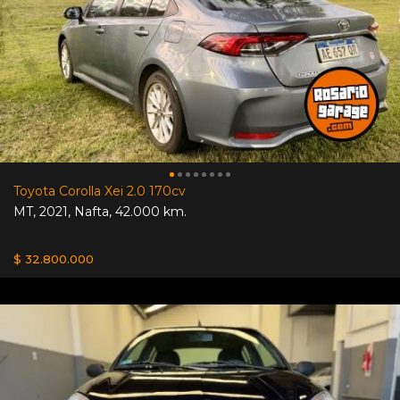
Toyota Corolla Xei 2.0 170cv
MT
,
2021
,
Nafta
,
42.000 km.
$ 32.800.000