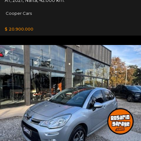
AT
,
2021
,
Nafta
,
42.000 km.
Cooper Cars
$ 20.900.000