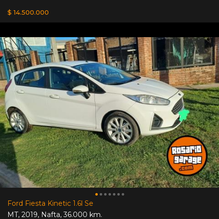
$ 14.500.000
Ford Fiesta Kinetic 1.6l Se
MT
,
2019
,
Nafta
,
36.000 km.