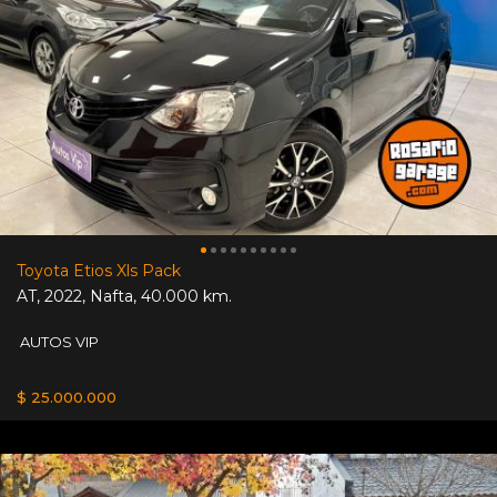
Toyota Etios Xls Pack
AT
,
2022
,
Nafta
,
40.000 km.
AUTOS VIP
$ 25.000.000