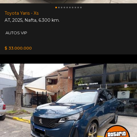
Toyota Yaris - Xs
AT
,
2025
,
Nafta
,
6.300 km.
AUTOS VIP
$ 33.000.000