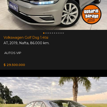
Volkswagen Golf Dsg 1.4tsi
AT
,
2019
,
Nafta
,
86.000 km.
AUTOS VIP
$ 29.500.000