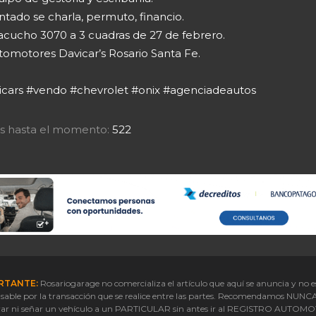
tado se charla, permuto, financio.
acucho 3070 a 3 cuadras de 27 de febrero.
tomotores Davicar’s Rosario Santa Fe.
icars #vendo #chevrolet #onix #agenciadeautos
tas hasta el momento:
522
RTANTE:
Rosariogarage no comercializa el artículo que aquí se anuncia y no e
sable por la transacción que se realice entre las partes. Recomendamos NUNC
ar ni señar un vehículo a un PARTICULAR sin antes ir al REGISTRO AUTOM