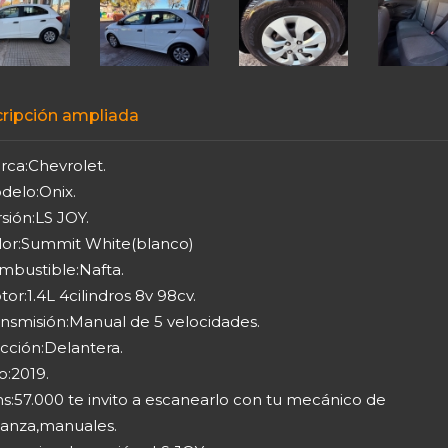
ripción ampliada
rca:Chevrolet.
delo:Onix.
sión:LS JOY.
lor:Summit White(blanco)
mbustible:Nafta.
or:1.4L 4cilindros 8v 98cv.
ansmisión:Manual de 5 velocidades.
cción:Delantera.
o:2019.
s:57.000 te invito a escanearlo con tu mecánico de
ianza,manuales.