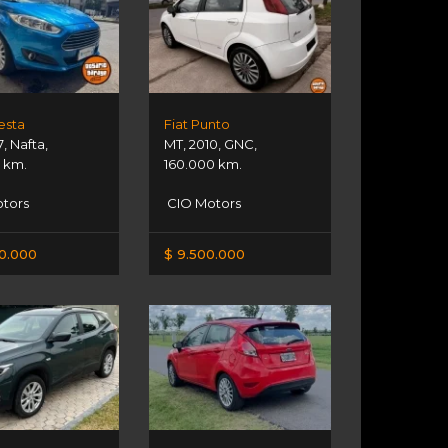
esta
Fiat Punto
7
,
Nafta
,
MT
,
2010
,
GNC
,
 km.
160.000 km.
tors
CIO Motors
00.000
$ 9.500.000