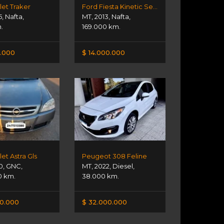
et Traker
Ford Fiesta Kinetic Se Plus
5
,
Nafta
,
MT
,
2013
,
Nafta
,
m.
169.000 km.
.000
$ 14.000.000
et Astra Gls
Peugeot 308 Feline
0
,
GNC
,
MT
,
2022
,
Diesel
,
0 km.
38.000 km.
00.000
$ 32.000.000