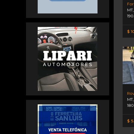
For
MT
190
$ 1
Rov
MT
180
$ 5