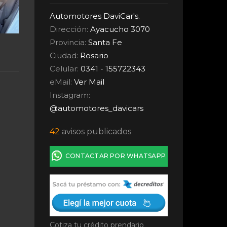
Automotores DaviCar's.
Dirección:
Ayacucho 3070
Provincia:
Santa Fe
Ciudad:
Rosario
Celular:
0341 - 155722343
eMail:
Ver Mail
Instagram:
@automotores_davicars
42
avisos publicados
CONTACTAR POR WHATSAPP
Cotiza tu crédito prendario