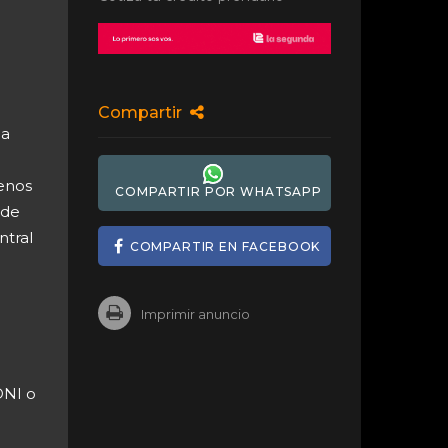
Compartir
da
renos
COMPARTIR POR WHATSAPP
 de
ntral
COMPARTIR EN FACEBOOK
Imprimir anuncio
DNI o