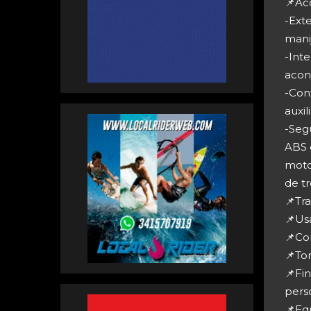
📌Ac
-Exte
mani
-Inte
acond
-Con
auxil
-Seg
ABS c
moto
de t
📌Tra
📌Us
📌Co
📌To
📌Fi
pers
📌Equ