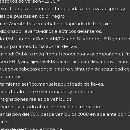
cesorios de versión «LS JOY»
rior: Llantas de acero de 14 pulgadas con tazas, espejos y
jas de puertas en color negro.
rior: Asiento trasero rebatible, tapizado de tela, aire
icionado, levantavidrios eléctricos delanteros.
fort/Multimedia: Radio AM/FM con Bluetooth, USB y entra
iar, 2 parlantes, toma auxiliar de 12V.
uridad: Doble airbag frontal (conductor y acompañante), f
on EBD, anclajes ISOFIX para sillas infantiles, inmovilizador
r, apoyacabezas central trasero y cinturón de seguridad ce
res puntos
tamiento acrílico,manuales,duplicado de llaves.
ados totalmente seleccionados y perítados.
nsignaciones reales de vehículos.
mamos su usado al mejor precio del mercado.
nanciación del 70% desde vehículos 2008 en adelante con 
onal.
ipo de gestoria y escribanía.