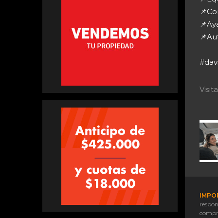
📌Con
📌Ay
📌Au
#dav
Visi
IMPO
respon
compr