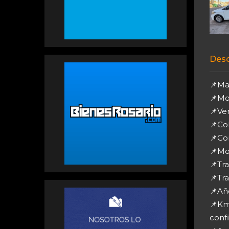
Desc
📌Ma
📌Mo
📌Ver
📌Co
📌Co
📌Mot
📌Tr
📌Tra
📌Añ
📌Km
conf