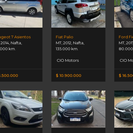
geot 7 Asientos
Fiat Palio
Ford Fi
,
2014
,
Nafta
,
MT
,
2012
,
Nafta
,
MT
,
201
.000 km.
135.000 km.
80.000
CIO Motors
CIO Mo
3.500.000
$ 10.900.000
$ 16.5