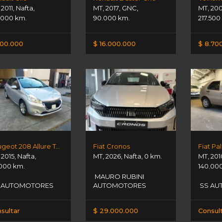
,
2011
,
Nafta
,
MT
,
2017
,
GNC
,
MT
,
20
.000 km.
90.000 km.
217.500
00.000
$ 16.000.000
$ 8.70
Peugeot 208 Allure Touch
Fiat Cronos
Fiat Pal
,
2015
,
Nafta
,
MT
,
2026
,
Nafta
,
0 km.
MT
,
201
000 km.
140.00
MAURO RUBINI
 AUTOMOTORES
AUTOMOTORES
SS AU
sultar
$ 29.000.000
Consul