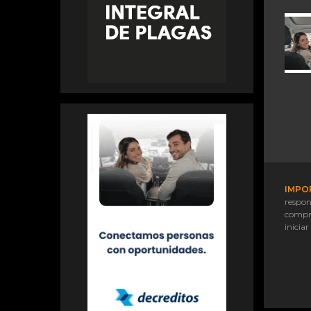
IMPO
respon
compr
iniciar