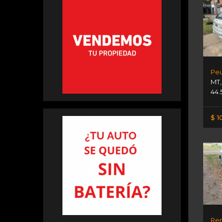
Peu
MT
44.
$ 1
Ren