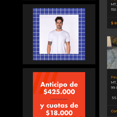
MT
150
$ 8
MT
99.
SS
Con