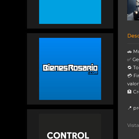
Desc
🚗 M
✅ Ge
🔁 T
💳 Fi
valor
🏦 C
📍 pr
Visi