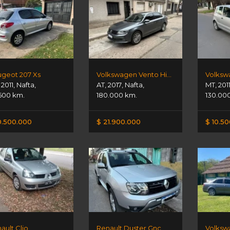
geot 207 Xs
Volkswagen Vento Highline 1.4t At
,
2011
,
Nafta
,
AT
,
2017
,
Nafta
,
MT
,
201
500 km.
180.000 km.
130.00
0.500.000
$ 21.900.000
$ 10.5
ault Clio
Renault Duster Gnc
Volksw