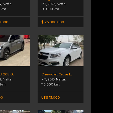
4
,
Nafta
,
MT
,
2025
,
Nafta
,
 km.
20.000 km.
9.000
$ 25.900.000
t 208 Gt
Chevrolet Cruze Lt
4
,
Nafta
,
MT
,
2015
,
Nafta
,
 km.
110.000 km.
00
U$S 15.000