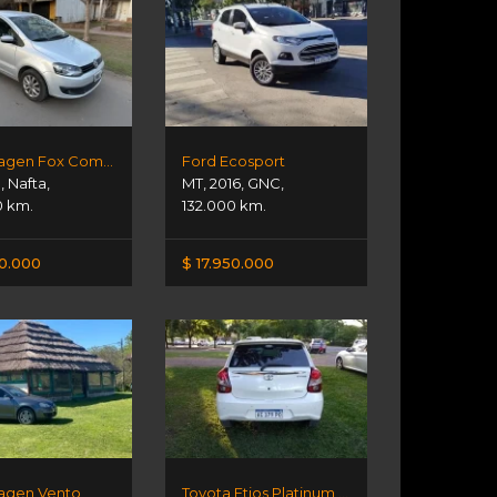
Volkswagen Fox Comfortline 1.6
Ford Ecosport
1
,
Nafta
,
MT
,
2016
,
GNC
,
0 km.
132.000 km.
00.000
$ 17.950.000
agen Vento
Toyota Etios Platinum 1.5