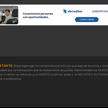
RTANTE:
Rosariogarage no comercializa el artículo que aquí se anuncia y no e
sable por la transacción que se realice entre las partes. Recomendamos NUNC
ar ni señar un vehículo a un PARTICULAR sin antes ir al REGISTRO AUTOM
 la transferencia.