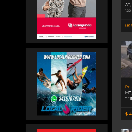
AT
,
155
U$S
Peu
MT
11.1
$ 4