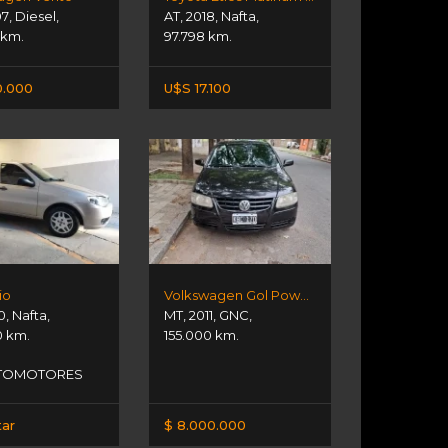
07
,
Diesel
,
AT
,
2018
,
Nafta
,
 km.
97.798 km.
0.000
U$S 17.100
io
Volkswagen Gol Power 1.4l
0
,
Nafta
,
MT
,
2011
,
GNC
,
0 km.
155.000 km.
TOMOTORES
tar
$ 8.000.000