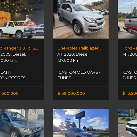
Ford Ranger 3.0 Tdi Sc 4x2 Xl
Chevrolet Trailblazer Premier
,
2009
,
Diesel
,
AT
,
2020
,
Diesel
,
MT
,
20
.000 km.
137.000 km.
LATTI
GASTON OLD CARS -
GASTO
TOMOTORES
FUNES
FUNES
5.500.000
$ 39.000.000
$ 13.5