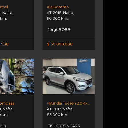
trail
Kia Sorento
9
,
Nafta
,
AT
,
2018
,
Nafta
,
 km.
110.000 km.
JorgeBOBB
.500
$ 30.000.000
Compass
Hyundai Tucson 2.0 4x4 Premium At
8
,
Nafta
,
AT
,
2017
,
Nafta
,
0 km.
83.000 km.
nio
FISHERTONCARS