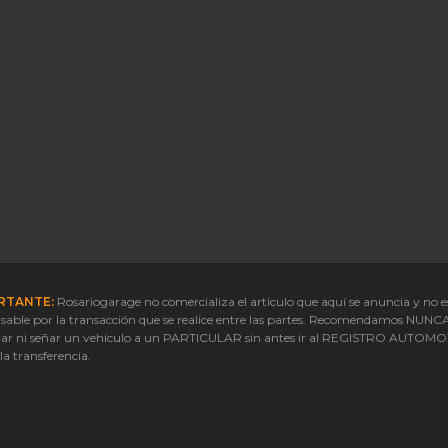
RTANTE:
Rosariogarage no comercializa el artículo que aquí se anuncia y no e
sable por la transacción que se realice entre las partes. Recomendamos NUNC
ar ni señar un vehículo a un PARTICULAR sin antes ir al REGISTRO AUTOM
 la transferencia.