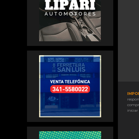
IMPO
respon
compr
iniciar