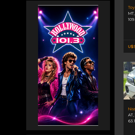
Toy
MT
109
U$S
AT
,
63.