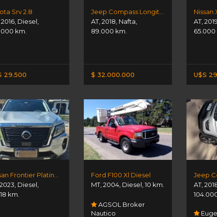
ota Srv 2.8
Jeep Compass Longitude Plus
Nissan X
,
2016
,
Diesel
,
AT
,
2018
,
Nafta
,
AT
,
201
.000 km.
89.000 km.
65.000
 29.500
$ 32.000.000
U$S 29
Nissan Frontier Platinum 4×4 At
Ford F100 Xl Diesel
Jeep 
2023
,
Diesel
,
MT
,
2004
,
Diesel
,
10 km.
AT
,
201
118 km.
104.00
AGSOL Broker
Nautico
Euge