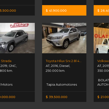
5.500.000
$ 41.900.000
$ 26.4
t Strada
Toyota Hilux Srx 2.8l 4x4 At
,
2019
,
GNC
,
AT
,
2016
,
Diesel
,
AT
,
201
.800 km.
250.000 km.
350.00
BOLAT
l Motors
Tapia Automotores
AUTO
9.000.000
$ 39.500.000
$ 21.0