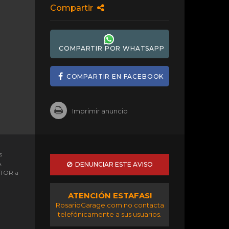
Compartir
COMPARTIR POR WHATSAPP
COMPARTIR EN FACEBOOK
Imprimir anuncio
s
A
DENUNCIAR ESTE AVISO
OTOR a
ATENCIÓN ESTAFAS!
RosarioGarage.com no contacta
telefónicamente a sus usuarios.