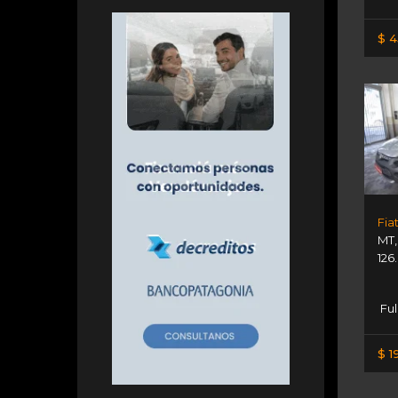
$ 4
Fia
MT
126
Ful
$ 1