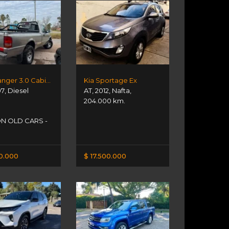
Ford Ranger 3.0 Cabina Simple
Kia Sportage Ex
07
,
Diesel
AT
,
2012
,
Nafta
,
204.000 km.
N OLD CARS -
00.000
$ 17.500.000