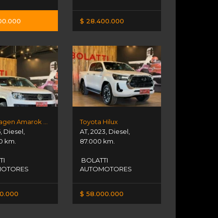
00.000
$ 28.400.000
Volkswagen Amarok Cs 2.0l Tdi 140cv
Toyota Hilux
5
,
Diesel
,
AT
,
2023
,
Diesel
,
0 km.
87.000 km.
TI
BOLATTI
MOTORES
AUTOMOTORES
00.000
$ 58.000.000