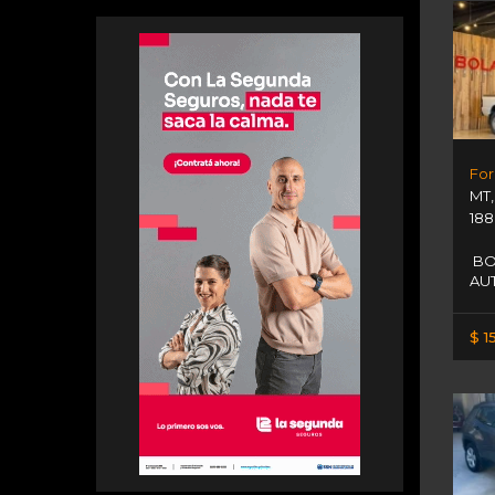
MT
188
BO
AU
$ 1