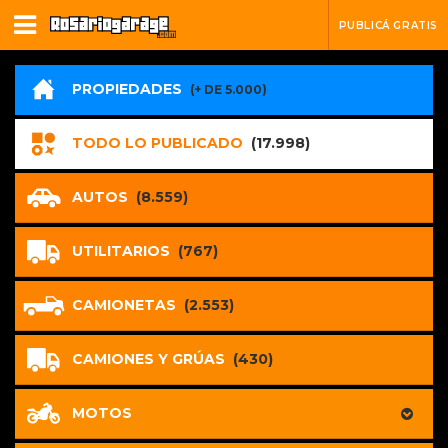
PUBLICÁ GRATIS
PROPIEDADES
(+ DE 5.000)
TODO LO PUBLICADO
(17.998)
AUTOS
(8.559)
UTILITARIOS
(767)
CAMIONETAS
(2.553)
CAMIONES Y GRÚAS
(430)
MOTOS