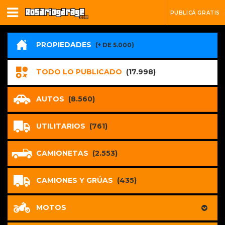
PUBLICÁ GRATIS
PROPIEDADES
(+ DE 5.000)
TODO LO PUBLICADO
(17.998)
AUTOS
(8.560)
UTILITARIOS
(761)
CAMIONETAS
(2.553)
CAMIONES Y GRÚAS
(435)
MOTOS