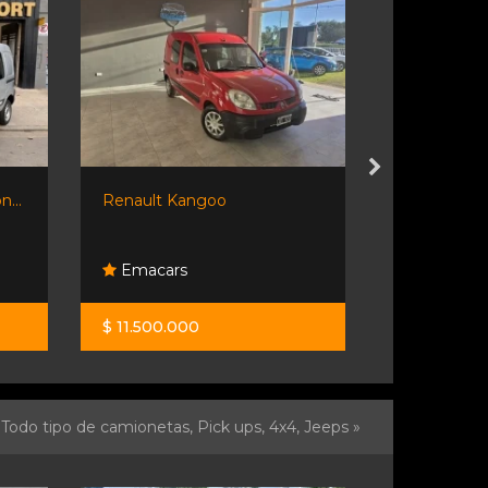
...
Renault Kangoo
Vendo Rena
16v
Emacars
Mijael
$ 11.500.000
$ 15.000.0
Todo tipo de camionetas, Pick ups, 4x4, Jeeps »