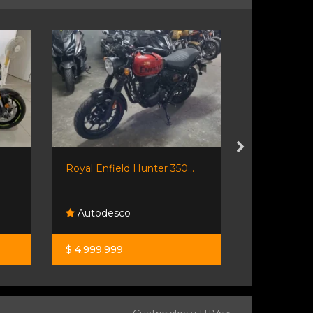
Royal Enfield Hunter 350...
Riottini Au
Autodesco
Riottini 
$ 4.999.999
$ 8.300.00