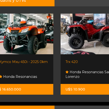
uatris y UTVs
Kymco Mxu 450i - 2025 0km
Trx 420
Honda Resonancias Sa
Honda Resonancias
Lorenzo
$ 16.650.000
U$S 10.900