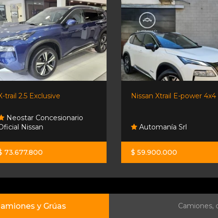
X-trail 2.5 Exclusive
Nissan Xtrail E-power 4x4
Neostar Concesionario
Oficial Nissan
Automanía Srl
$ 73.677.800
$ 59.900.000
amiones y Grúas
Camiones, c