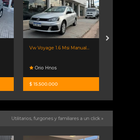
Vw Voyage 1.6 Msi Manual...
Spin 2018 1.
Orio Hnos
Travesia 
$ 15.500.000
$ 19.900.0
Utilitarios, furgones y familiares a un click »