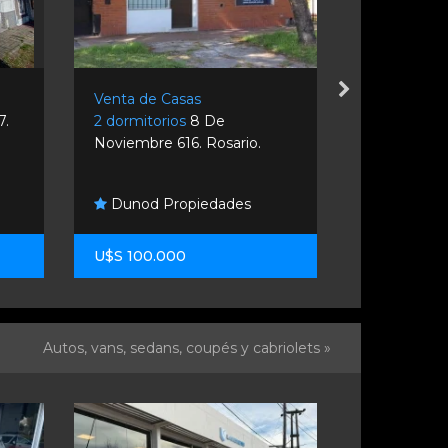
Venta de Casas
Venta de C
7.
2 dormitorios
8 De
2 dormitori
Noviembre 616. Rosario.
Rosario.
Dunod Propiedades
Kasas Inm
U$S 100.000
U$S 90.00
Autos, vans, sedans, coupés y cabriolets »