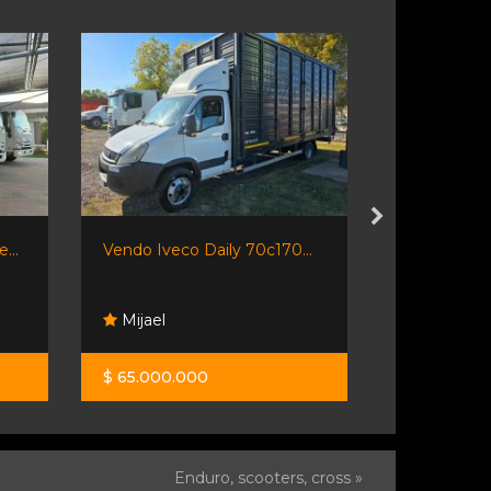
...
Vendo Iveco Daily 70c170...
Vendo Volks
Mijael
Mijael
$ 65.000.000
$ 85.000.0
Enduro, scooters, cross »