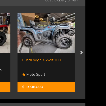
Cuatriciclos y UTVs »
Cuatri Voge X Wolf 700 -...
Gaf Jl 110 -
n
Moto Sport
Sport Tru
$ 19.318.000
$ 3.800.00