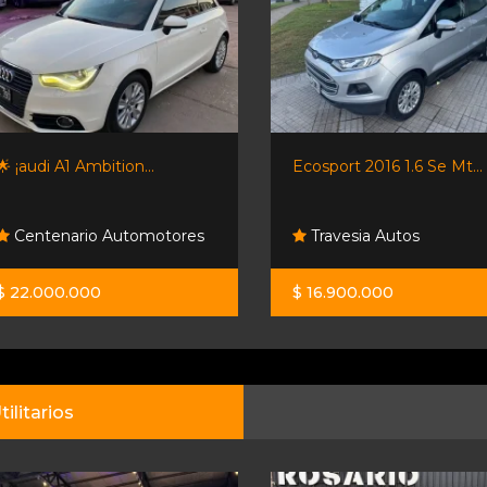
🌟 ¡audi A1 Ambition...
Ecosport 2016 1.6 Se Mt...
Centenario Automotores
Travesia Autos
$ 22.000.000
$ 16.900.000
tilitarios