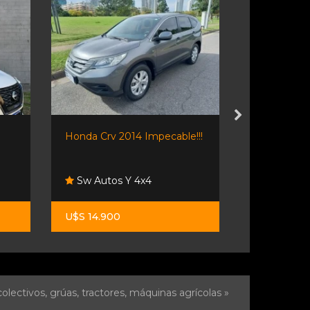
Honda Crv 2014 Impecable!!!
Cingolani 
Cingolan
Sw Autos Y 4x4
Consulta P
U$S 14.900
U$S 33.50
olectivos, grúas, tractores, máquinas agrícolas »