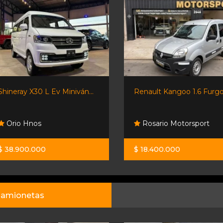
Shineray X30 L Ev Miniván...
Renault Kangoo 1.6 Furgon
Orio Hnos
Rosario Motorsport
$ 38.900.000
$ 18.400.000
amionetas