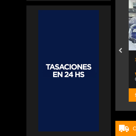
Jeep Renegade Sahara 1.3...
Neostar
$ 48.900.000
C