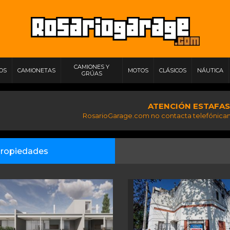
CAMIONES Y
IOS
CAMIONETAS
MOTOS
CLÁSICOS
NÁUTICA
GRÚAS
ATENCIÓN ESTAFAS
RosarioGarage.com no contacta telefónicam
ropiedades