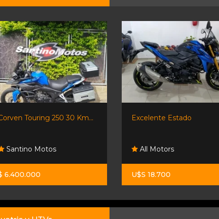
Corven Touring 250 30 Km...
Excelente Estado
Santino Motos
All Motors
$ 6.400.000
U$S 18.700