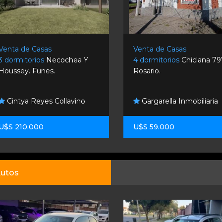
Venta de Casas
Venta de Casas
3 dormitorios
Necochea Y
4 dormitorios
Chiclana 79
Houssey. Funes.
Rosario.
Cintya Reyes Collavino
Gargarella Inmobiliaria
U$S 210.000
U$S 59.000
utos