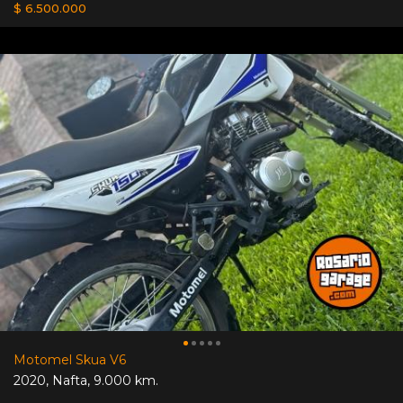
$ 6.500.000
Motomel Skua V6
2020
,
Nafta
,
9.000 km.