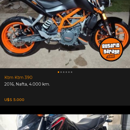
Ktm Ktm 390
2016
,
Nafta
,
4.000 km.
U$S 5.000