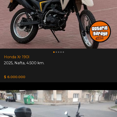
Honda Xr 190l
2025
,
Nafta
,
4.500 km.
$ 6.000.000