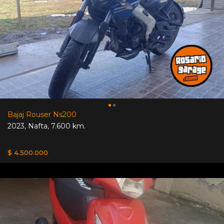
Bajaj Rouser Ns200
2023
,
Nafta
,
7.600 km.
$ 4.500.000