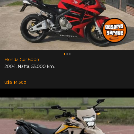
Honda Cbr 600rr
2004
,
Nafta
,
53.000 km.
U$S 14.500