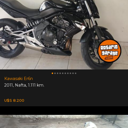
Kawasaki Er6n
2011
,
Nafta
,
1.111 km.
U$S 8.200