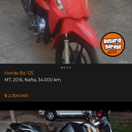
Honda Biz 125
MT
,
2016
,
Nafta
,
34.000 km.
$ 2.300.000