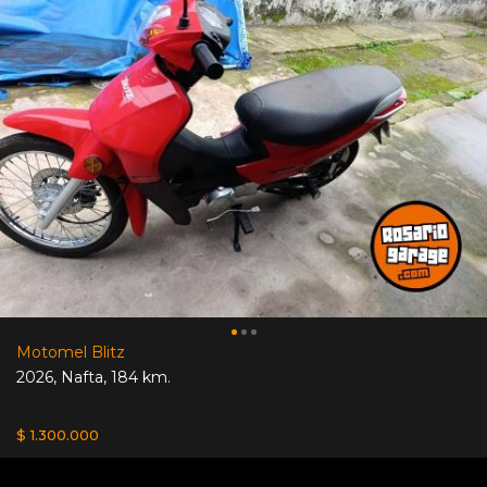
Motomel Blitz
2026
,
Nafta
,
184 km.
$ 1.300.000