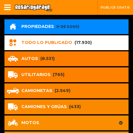
PUBLICÁ GRATIS
PROPIEDADES
(+ DE 5.000)
TODO LO PUBLICADO
(17.930)
AUTOS
(8.531)
UTILITARIOS
(765)
CAMIONETAS
(2.549)
CAMIONES Y GRÚAS
(433)
MOTOS