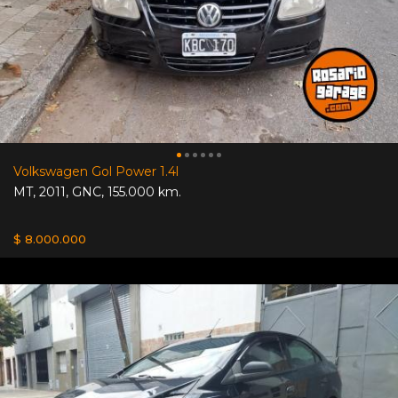
Volkswagen Gol Power 1.4l
MT
,
2011
,
GNC
,
155.000 km.
$ 8.000.000