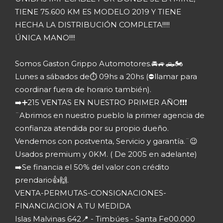
TIENE 75.600 KM ES MODELO 2019 Y TIENE
HECHA LA DISTRIBUCIÓN COMPLETA!!!!!
ÚNICA MANO!!!!
Somos Gaston Grippo Automotores.🚘🚙🛻🏍️
Lunes a sábados de⏱️ 09hs a 20hs (⛔llamar para
coordinar fuera de horario también).
➡️➕215 VENTAS EN NUESTRO PRIMER AÑO❗❗❗
¨Abrimos en nuestro pueblo la primer agencia de
confianza atendida por su propio dueño.
Vendemos con postventa, Servicio y garantía.¨😉
Usados premium y 0KM. ( De 2005 en adelante)
➡️Se financia el 50% del valor con crédito
prendario👍🙌.
VENTA-PERMUTAS-CONSIGNACIONES-
FINANCIACION A TU MEDIDA
Islas Malvinas 642📍 - Timbúes - Santa Fe00.000