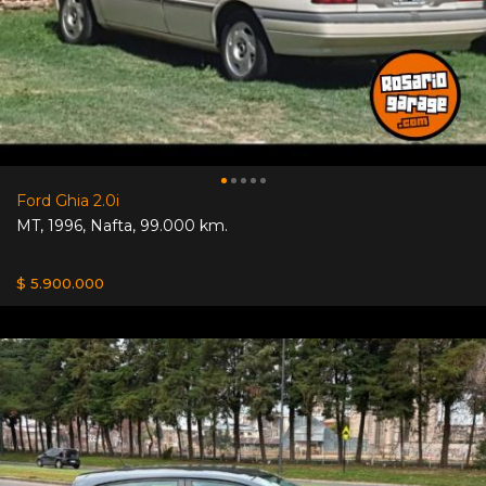
Ford Ghia 2.0i
MT
,
1996
,
Nafta
,
99.000 km.
$ 5.900.000