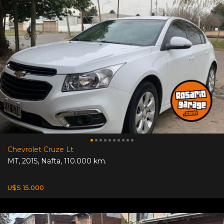
Chevrolet Cruze Lt
MT
,
2015
,
Nafta
,
110.000 km.
U$S 15.000