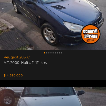
Peugeot 206 Xr
MT
,
2000
,
Nafta
,
11.111 km.
$ 4.580.000