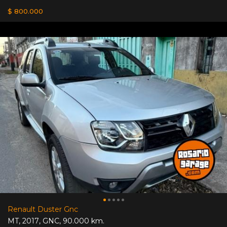
$ 800.000
Renault Duster Gnc
MT
,
2017
,
GNC
,
90.000 km.