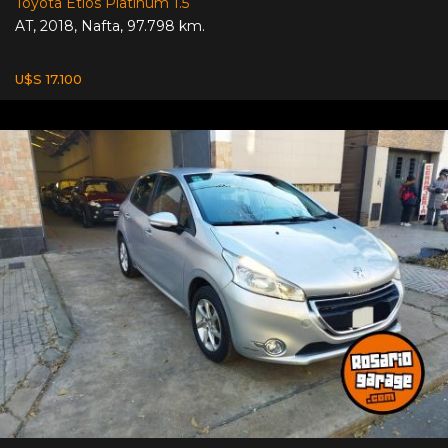
Toyota Etios Platinum 1.5
AT
,
2018
,
Nafta
,
97.798 km.
U$S 17.100