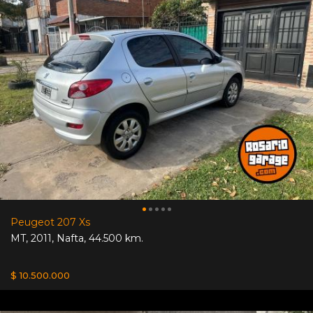
Peugeot 207 Xs
MT
,
2011
,
Nafta
,
44.500 km.
$ 10.500.000