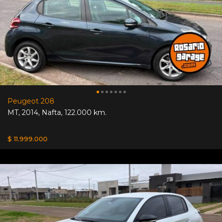
Peugeot 208
MT
,
2014
,
Nafta
,
122.000 km.
$ 11.999.000