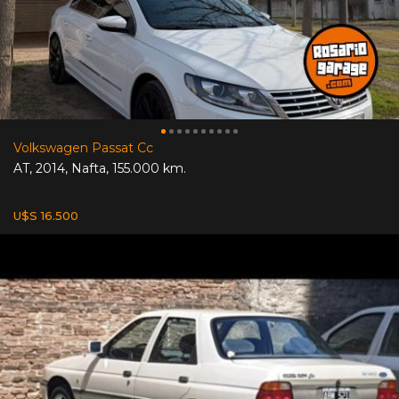
Volkswagen Passat Cc
AT
,
2014
,
Nafta
,
155.000 km.
U$S 16.500