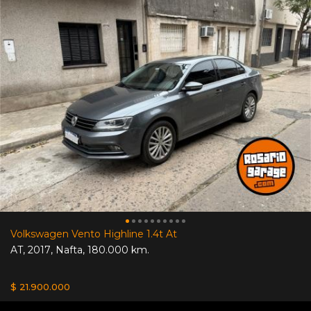
Volkswagen Vento Highline 1.4t At
AT
,
2017
,
Nafta
,
180.000 km.
$ 21.900.000