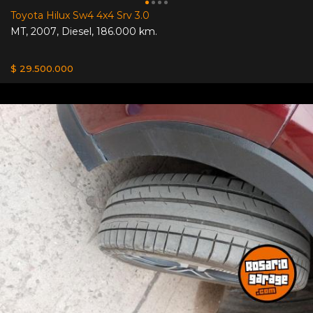
Toyota Hilux Sw4 4x4 Srv 3.0
MT
,
2007
,
Diesel
,
186.000 km.
$ 29.500.000