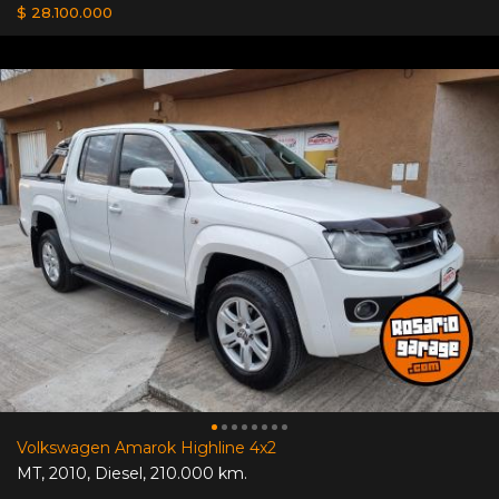
$ 28.100.000
Volkswagen Amarok Highline 4x2
MT
,
2010
,
Diesel
,
210.000 km.