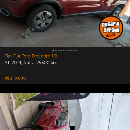
Fiat Fiat Toro Freedom 1.8
AT
,
2019
,
Nafta
,
25.500 km.
U$S 19.000