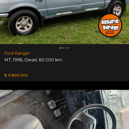
Ford Ranger
MT
,
1998
,
Diesel
,
80.000 km.
$ 9.800.000