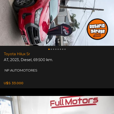
Toyota Hilux Sr
AT
,
2023
,
Diesel
,
69.500 km.
NP AUTOMOTORES
U$S 33.000