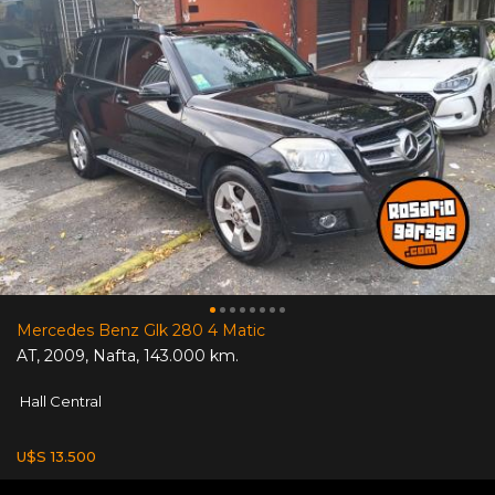
Mercedes Benz Glk 280 4 Matic
AT
,
2009
,
Nafta
,
143.000 km.
Hall Central
U$S 13.500