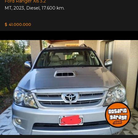
Ford Ranger Xls 3.2
MT
,
2023
,
Diesel
,
17.600 km.
$ 41.000.000