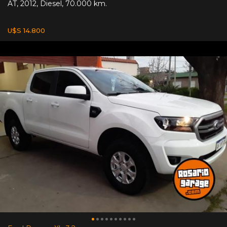
AT
,
2012
,
Diesel
,
70.000 km.
U$S 14.800