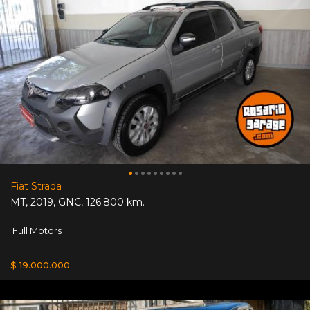
Fiat Strada
MT
,
2019
,
GNC
,
126.800 km.
Full Motors
$ 19.000.000