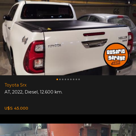
Toyota Srx
AT
,
2022
,
Diesel
,
12.600 km.
U$S 45.000