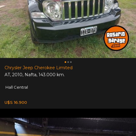
Chrysler Jeep Cherokee Limited
AT
,
2010
,
Nafta
,
143.000 km.
Hall Central
U$S 16.900