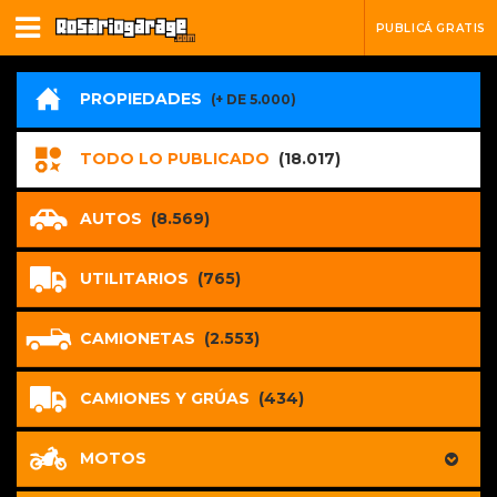
PUBLICÁ GRATIS
PROPIEDADES
(+ DE 5.000)
TODO LO PUBLICADO
(18.017)
AUTOS
(8.569)
UTILITARIOS
(765)
CAMIONETAS
(2.553)
CAMIONES Y GRÚAS
(434)
MOTOS