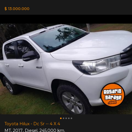
$ 13.000.000
Toyota Hilux - Dc Sr -- 4 X 4
MT
,
2017
,
Diesel
,
245.000 km.