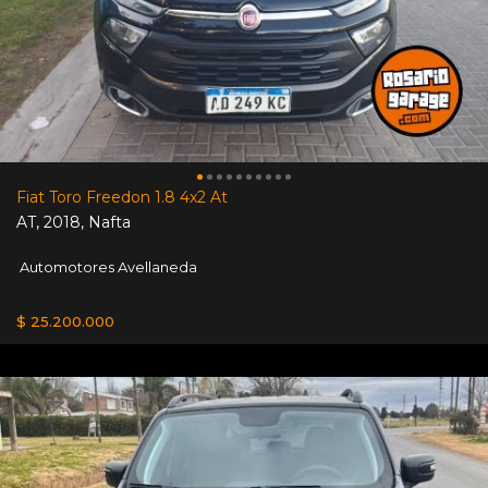
Fiat Toro Freedon 1.8 4x2 At
AT
,
2018
,
Nafta
Automotores Avellaneda
$ 25.200.000