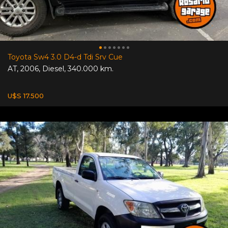
Toyota Sw4 3.0 D4-d Tdi Srv Cue
AT
,
2006
,
Diesel
,
340.000 km.
U$S 17.500