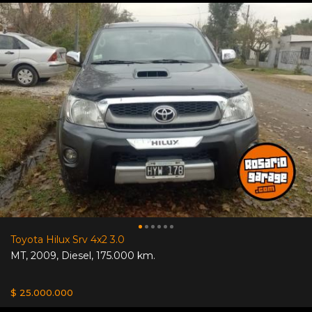
Toyota Hilux Srv 4x2 3.0
MT
,
2009
,
Diesel
,
175.000 km.
$ 25.000.000