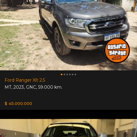
Ford Ranger Xlt 2.5
MT
,
2023
,
GNC
,
59.000 km.
$ 45.000.000