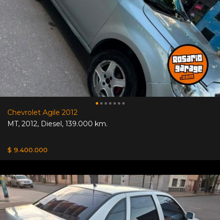
Chevrolet Agile 2012
MT
,
2012
,
Diesel
,
139.000 km.
$ 9.400.000