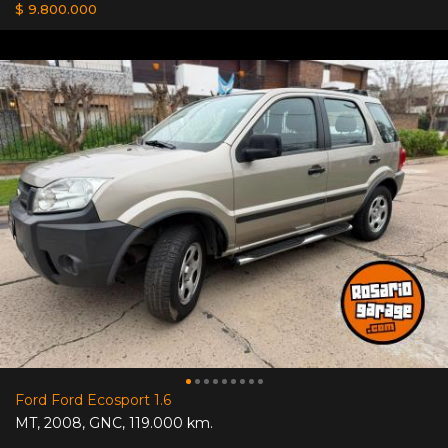
$ 9.800.000
Ford Ford Ecosport 1.6
MT
,
2008
,
GNC
,
119.000 km.