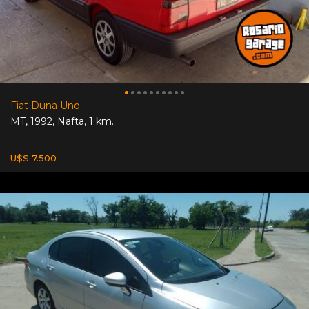
Fiat Duna Uno
MT
,
1992
,
Nafta
,
1 km.
U$S 7.500