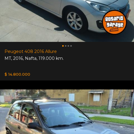
Peugeot 408 2016 Allure
MT
,
2016
,
Nafta
,
119.000 km.
$ 14.800.000