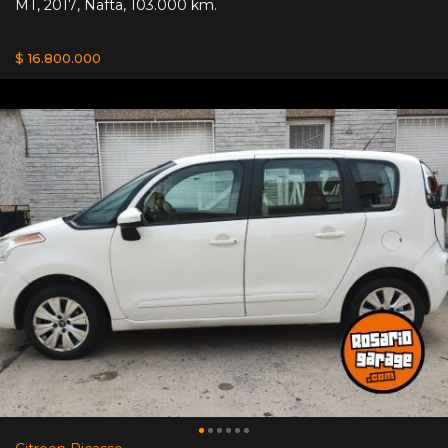
MT
,
2017
,
Nafta
,
103.000 km.
$ 16.800.000