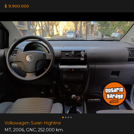
$ 9.900.000
Volkswagen Suran Highline
MT
,
2006
,
GNC
,
252.000 km.