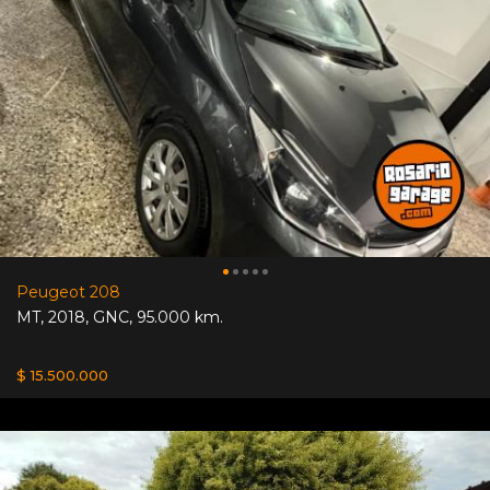
Peugeot 208
MT
,
2018
,
GNC
,
95.000 km.
$ 15.500.000