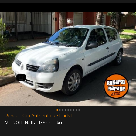
Renault Clio Authentique Pack Ii
MT
,
2011
,
Nafta
,
139.000 km.