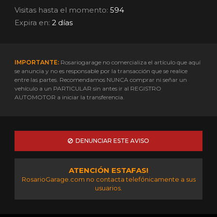
Visitas hasta el momento:
594
Expira en:
2 días
IMPORTANTE:
Rosariogarage no comercializa el artículo que aquí
se anuncia y no es responsable por la transacción que se realice
entre las partes. Recomendamos NUNCA comprar ni señar un
vehículo a un PARTICULAR sin antes ir al REGISTRO
AUTOMOTOR a iniciar la transferencia.
DENUNCIAR ESTE AVISO
ATENCIÓN ESTAFAS!
RosarioGarage.com no contacta telefónicamente a sus
usuarios.