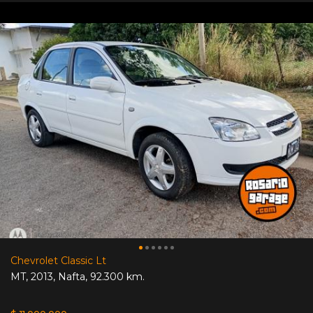
Chevrolet Classic Lt
MT
,
2013
,
Nafta
,
92.300 km.