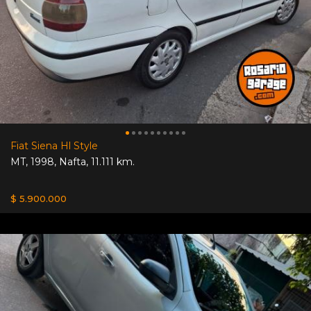
Fiat Siena Hl Style
MT
,
1998
,
Nafta
,
11.111 km.
$ 5.900.000