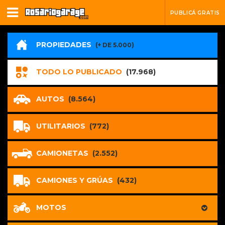
PUBLICÁ GRATIS
PROPIEDADES
(+ DE 5.000)
TODO LO PUBLICADO
(17.968)
AUTOS
(8.564)
UTILITARIOS
(772)
CAMIONETAS
(2.552)
CAMIONES Y GRÚAS
(432)
MOTOS