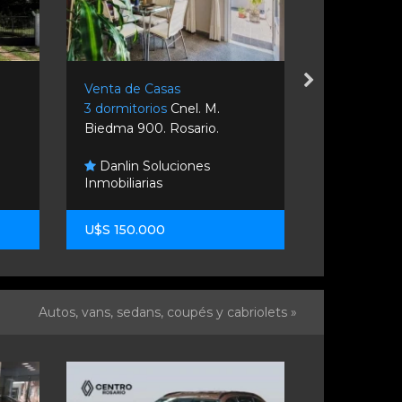
Venta de Casas
Venta de C
3 dormitorios
Cnel. M.
3 dormitori
Biedma 900. Rosario.
Roldan.
Danlin Soluciones
Inmobiliarias
Dunod Pr
U$S 150.000
U$S 145.00
Autos, vans, sedans, coupés y cabriolets »