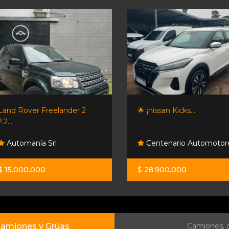
Land Rover Freelander 2
🌟 ¡nissan Kicks...
2.2...
Automanía Srl
Centenario Automotor
$ 15.000.000
$ 28.900.000
amiones y Grúas
Camiones, c