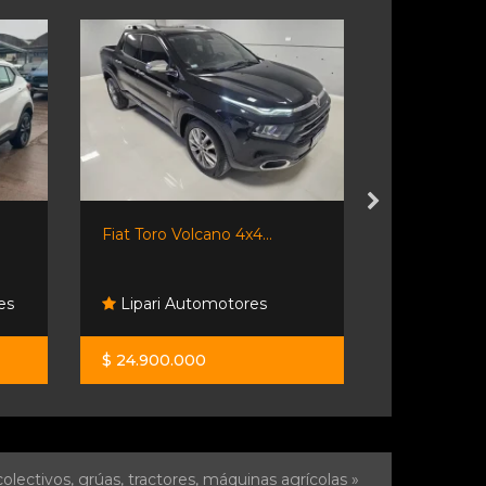
Fiat Toro Volcano 4x4...
Fiat Toro 2.2
es
Lipari Automotores
Rosario 
$ 24.900.000
$ 51.800.0
olectivos, grúas, tractores, máquinas agrícolas »