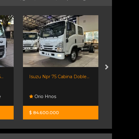
..
Isuzu Npr 75 Cabina Doble...
Jmc N 900 
e
Orio Hnos
Orio Hno
$ 84.600.000
$ 63.900.0