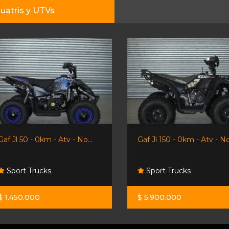
uatris y UTVs
Gaf Jl 50 - 0km - Atv - No...
Gaf Jl 150 - 0km - Atv - No.
Sport Trucks
Sport Trucks
$ 1.450.000
$ 5.900.000