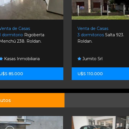
Venta de Casas
Venta de Casas
1 dormitorio
Rigoberta
3 dormitorios
Salta 923.
Menchú 238. Roldan.
Roldan.
Kasas Inmobiliaria
Jumito Srl
U$S 85.000
U$S 110.000
utos