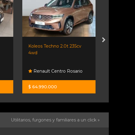
Koleos Techno 2.0t 235cv
Citroen C4 
4wd
Renault Centro Rosario
Lipari A
$ 64.990.000
$ 10.000.0
Utilitarios, furgones y familiares a un click »