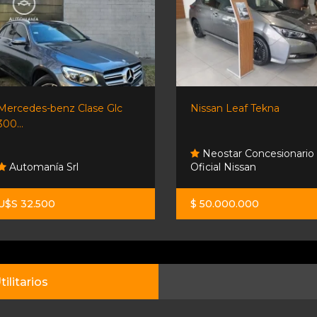
Mercedes-benz Clase Glc
Nissan Leaf Tekna
300...
Neostar Concesionario
Automanía Srl
Oficial Nissan
U$S 32.500
$ 50.000.000
tilitarios