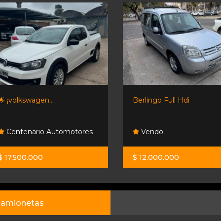
🌟 ¡volkswagen...
Berlingo Full Hdi
Centenario Automotores
Vendo
$ 17.500.000
$ 12.000.000
amionetas