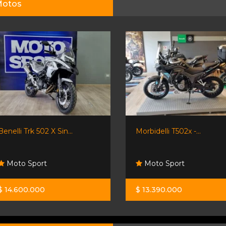
otos
Benelli Trk 502 X Sin...
Morbidelli T502x -...
Moto Sport
Moto Sport
$ 14.600.000
$ 13.390.000