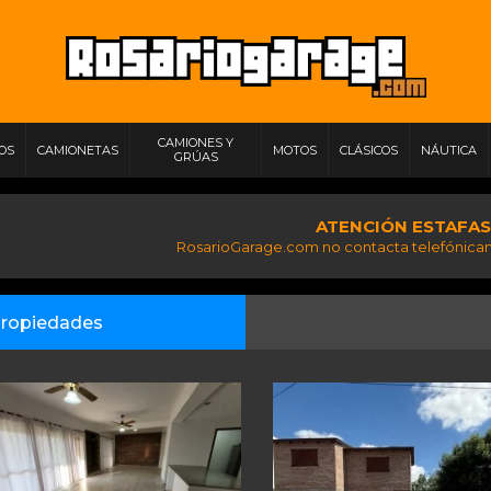
CAMIONES Y
IOS
CAMIONETAS
MOTOS
CLÁSICOS
NÁUTICA
GRÚAS
ATENCIÓN ESTAFAS
RosarioGarage.com no contacta telefónicam
ropiedades