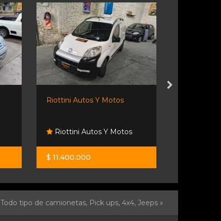
Riottini Autos Y Motos
Vendo Rena
16v
Riottini Autos Y Motos
Mijael
$ 11.400.000
$ 15.000.0
Todo tipo de camionetas, Pick ups, 4x4, Jeeps »