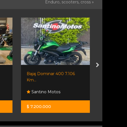
Enduro, scooters, cross »
Bajaj Dominar 400 7.106
Tvs Neo Nx
Km...
Santino Motos
Saumell 
$ 7.200.000
$ 2.060.00