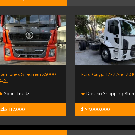
Camiones Shacman X5000
Ford Cargo 1722 Año 2016.
4x2...
Sport Trucks
Rosario Shopping Stor
U$S 112.000
$ 77.000.000