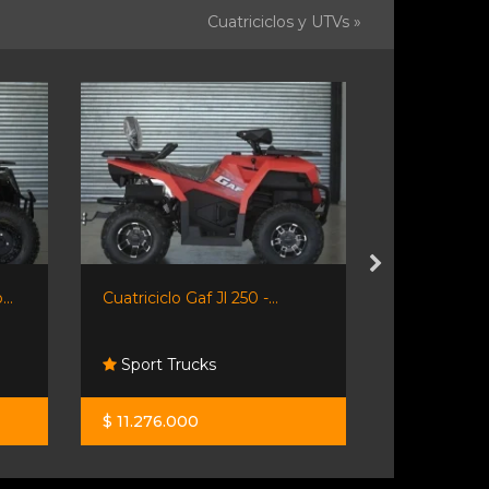
Cuatriciclos y UTVs »
..
Cuatriciclo Gaf Jl 250 -...
Cuatri Voge 
Sport Trucks
Moto Spo
$ 11.276.000
$ 19.318.00