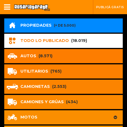
PUBLICÁ GRATIS
PROPIEDADES
(+ DE 5.000)
TODO LO PUBLICADO
(18.019)
AUTOS
(8.571)
UTILITARIOS
(765)
CAMIONETAS
(2.553)
CAMIONES Y GRÚAS
(434)
MOTOS