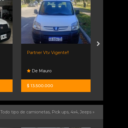
Partner Vtv Vigente!!
Renault Ka
De Mauro
Rl Autom
$ 13.500.000
$ 25.900.0
Todo tipo de camionetas, Pick ups, 4x4, Jeeps »