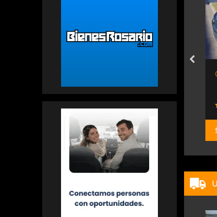
Riottini Autos Y Motos
Riottini Autos Y Motos
$ 25.000.000
U