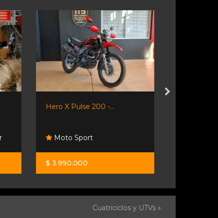
Hero X Pulse 200 -...
Cfmoto 650
Km...
r
Moto Sport
Santino 
$ 3.990.000
$ 9.699.99
Cuatriciclos y UTVs »