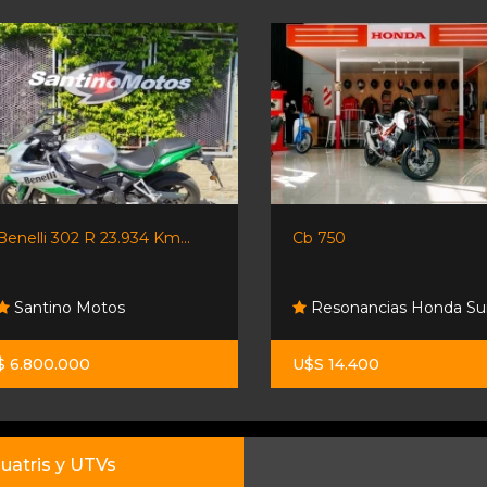
Benelli 302 R 23.934 Km...
Cb 750
Santino Motos
Resonancias Honda Su
$ 6.800.000
U$S 14.400
uatris y UTVs