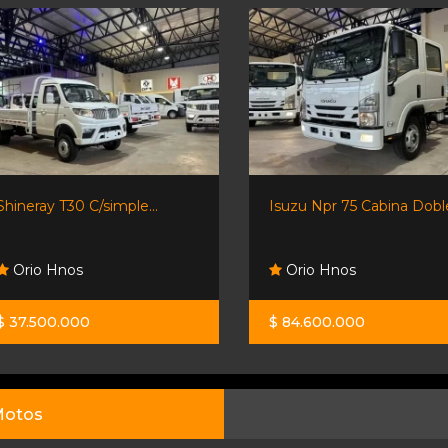
Shineray T30 C/simple...
Isuzu Npr 75 Cabina Doble
Orio Hnos
Orio Hnos
$ 37.500.000
$ 84.600.000
otos