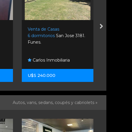
Venta de Casas
Venta de C
6 dormitorios
San Jose 3181.
2 dormitori
Funes.
Rosario.
Carlos Inmobiliaria
Sigma Pr
U$S 240.000
U$S 278.0
Autos, vans, sedans, coupés y cabriolets »