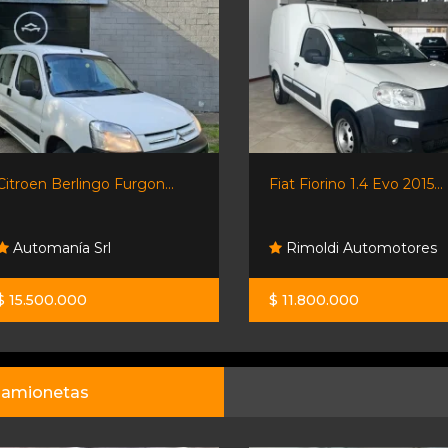
Citroen Berlingo Furgon...
Fiat Fiorino 1.4 Evo 2015...
Automanía Srl
Rimoldi Automotores
$ 15.500.000
$ 11.800.000
amionetas