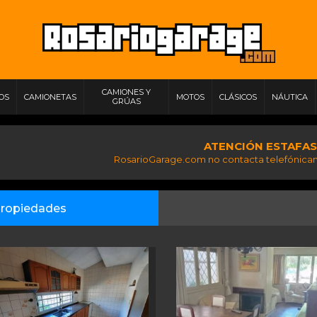
CAMIONES Y
IOS
CAMIONETAS
MOTOS
CLÁSICOS
NÁUTICA
GRÚAS
ATENCIÓN ESTAFAS
RosarioGarage.com no contacta telefónicam
ropiedades