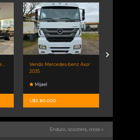
...
Vendo Mercedes-benz Axor
Mercedes 
2035
Mijael
Automaní
U$S 80.000
U$S 19.990
Enduro, scooters, cross »