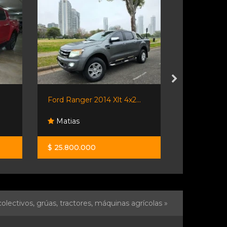
Ford Ranger 2014 Xlt 4x2...
Jeep Comp
Matias
Maulion 
$ 25.800.000
$ 41.500.0
olectivos, grúas, tractores, máquinas agrícolas »