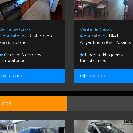
Venta de Casas
Venta de Casas
3 dormitorios
Bustamante
4 dormitorios
Blvd.
2683. Rosario.
Argentino 8368. Rosario.
Graziani Negocios
Fidentia Negocios
Inmobiliarios
Inmobiliarios
U$S 65.000
U$S 150.000
utos