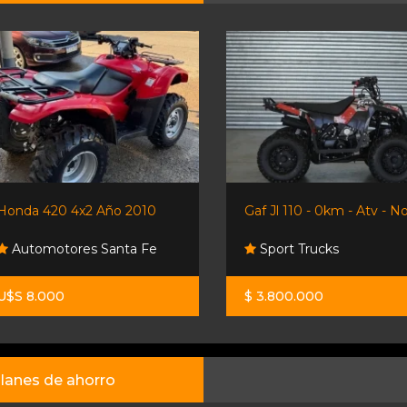
Honda 420 4x2 Año 2010
Gaf Jl 110 - 0km - Atv - No.
Automotores Santa Fe
Sport Trucks
U$S 8.000
$ 3.800.000
lanes de ahorro