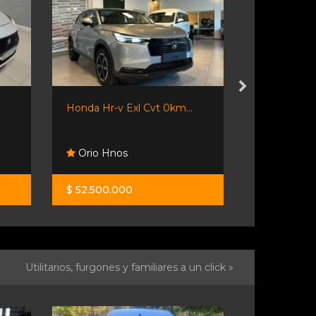
Honda Hr-v Exl Cvt 0km...
Toyota Coro
Orio Hnos
Automoto
$ 52.500.000
$ 30.900.0
Utilitarios, furgones y familiares a un click »