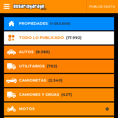
PUBLICÁ GRATIS
PROPIEDADES
(+ DE 5.000)
TODO LO PUBLICADO
(17.992)
AUTOS
(8.586)
UTILITARIOS
(762)
CAMIONETAS
(2.540)
CAMIONES Y GRÚAS
(427)
MOTOS