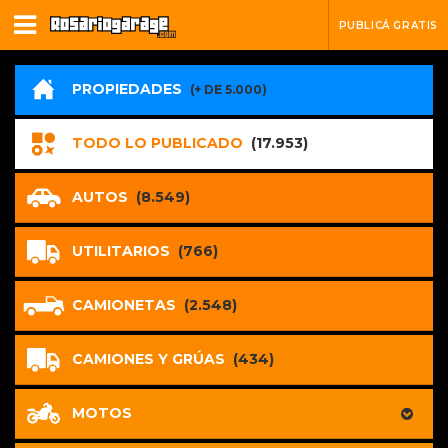
PUBLICÁ GRATIS
PROPIEDADES
(+ DE 5.000)
TODO LO PUBLICADO
(17.953)
AUTOS
(8.549)
UTILITARIOS
(766)
CAMIONETAS
(2.548)
CAMIONES Y GRÚAS
(434)
MOTOS