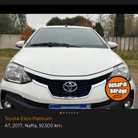
Toyota Etios Platinum
AT
,
2017
,
Nafta
,
92.500 km.