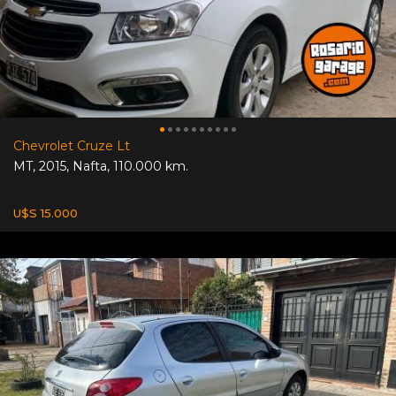
Chevrolet Cruze Lt
MT
,
2015
,
Nafta
,
110.000 km.
U$S 15.000