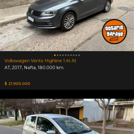
Volkswagen Vento Highline 1.4t At
AT
,
2017
,
Nafta
,
180.000 km.
$ 21.900.000