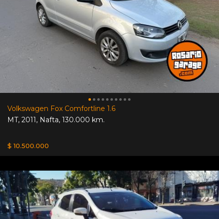
Volkswagen Fox Comfortline 1.6
MT
,
2011
,
Nafta
,
130.000 km.
$ 10.500.000