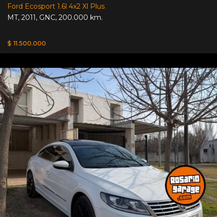
Ford Ecosport 1.6l 4x2 Xl Plus
MT
,
2011
,
GNC
,
200.000 km.
$ 11.500.000