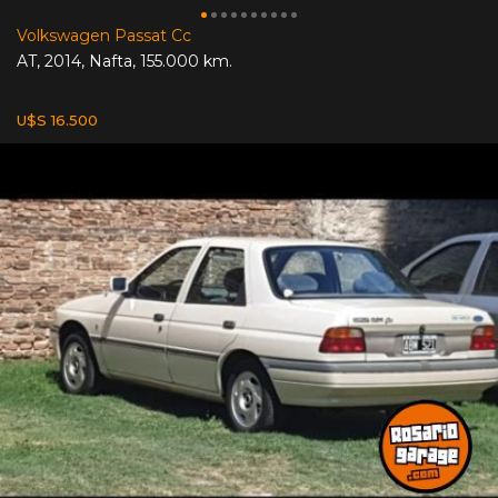
Volkswagen Passat Cc
AT
,
2014
,
Nafta
,
155.000 km.
U$S 16.500