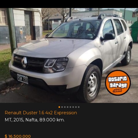
Renault Duster 1.6 4x2 Expression
MT
,
2015
,
Nafta
,
89.000 km.
$ 16.500.000