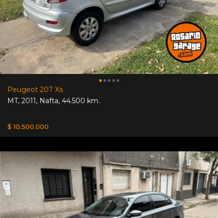
Peugeot 207 Xs
MT
,
2011
,
Nafta
,
44.500 km.
$ 10.500.000