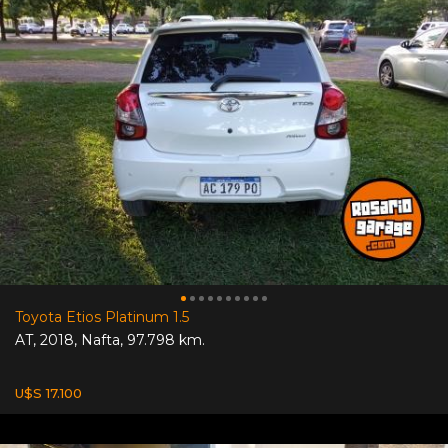
Toyota Etios Platinum 1.5
AT
,
2018
,
Nafta
,
97.798 km.
U$S 17.100