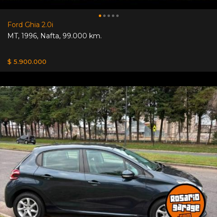
Ford Ghia 2.0i
MT
,
1996
,
Nafta
,
99.000 km.
$ 5.900.000