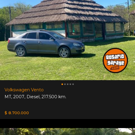
Volkswagen Vento
MT
,
2007
,
Diesel
,
217.500 km.
$ 8.700.000