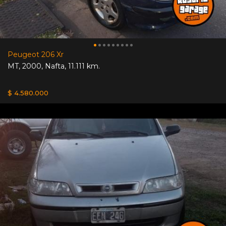
Peugeot 206 Xr
MT
,
2000
,
Nafta
,
11.111 km.
$ 4.580.000