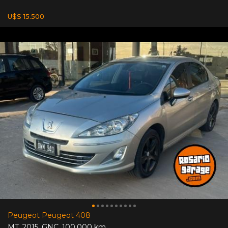
U$S 15.500
Peugeot Peugeot 408
MT
,
2015
,
GNC
,
100.000 km.