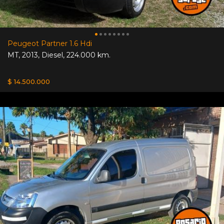
Peugeot Partner 1.6 Hdi
MT
,
2013
,
Diesel
,
224.000 km.
$ 14.500.000