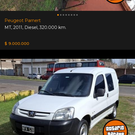
Peugeot Parnert
MT
,
2011
,
Diesel
,
320.000 km.
$ 9.000.000