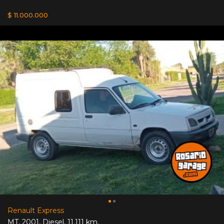
$ 11.000.000
Renault Express
MT
,
2001
,
Diesel
,
11.111 km.