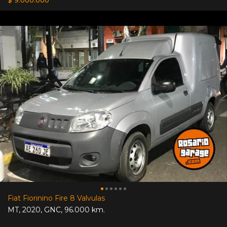
Fiat Fiorinino Fire 8 Valvulas
MT
,
2020
,
GNC
,
96.000 km.