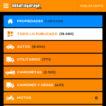
PUBLICÁ GRATIS
PROPIEDADES
(+ DE 5.000)
TODO LO PUBLICADO
(18.080)
AUTOS
(8.604)
UTILITARIOS
(771)
CAMIONETAS
(2.565)
CAMIONES Y GRÚAS
(431)
MOTOS