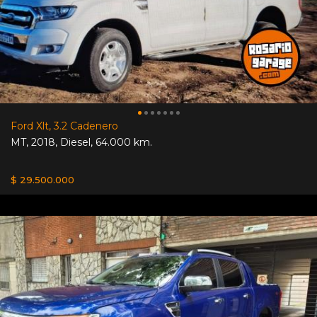
Ford Xlt, 3.2 Cadenero
MT
,
2018
,
Diesel
,
64.000 km.
$ 29.500.000