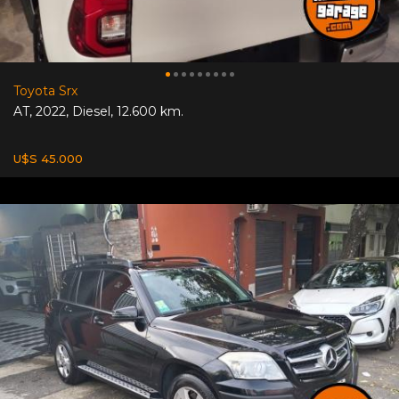
Toyota Srx
AT
,
2022
,
Diesel
,
12.600 km.
U$S 45.000