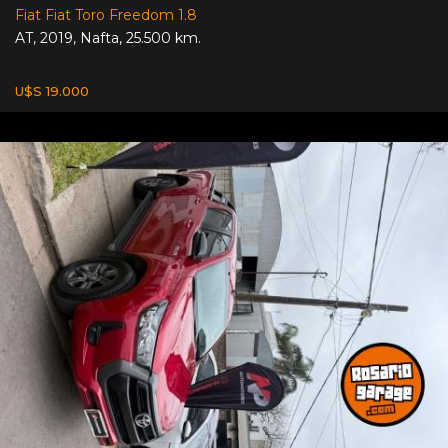
Fiat Fiat Toro Freedom 1.8
AT
,
2019
,
Nafta
,
25.500 km.
U$S 19.000