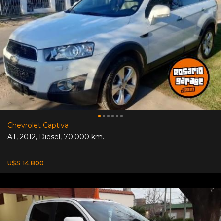
Chevrolet Captiva
AT
,
2012
,
Diesel
,
70.000 km.
U$S 14.800