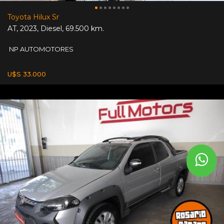
Toyota Hilux Sr
AT
,
2023
,
Diesel
,
69.500 km.
NP AUTOMOTORES
U$S 33.000