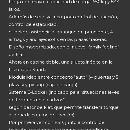
Llega con mayor capacidad de carga: 650kg y 844
litros.
Además de serie ya incorpora control de tracción,
control de estabilidad,
e-locker, asistencia al arranque en pendiente, 4
airbags y anclajes isofix en las plazas traseras.
Diseño modernizado, con el nuevo “family feeling”
de Fiat
Ahora en cabina doble, una silueta inédita en la
historia de Strada
Modularidad entre concepto “auto” (4 puertas y 5
plazas) y pickup (caja de carga)
Sistema E-Locker (indicado para “situaciones leves
en terrenos resbaladizos”,
según describe Fiat, que permite transferir torque
a la rueda con mejor tracción)
Por primera vez con ESP, junto a control de
tracción y asistente al arranque en pendiente