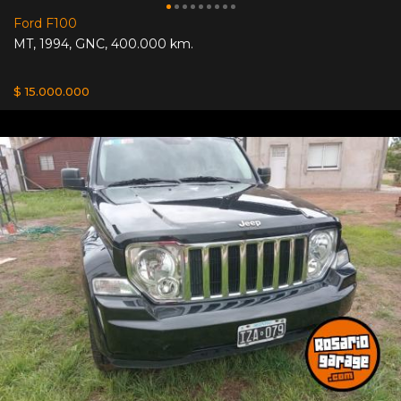
Ford F100
MT
,
1994
,
GNC
,
400.000 km.
$ 15.000.000