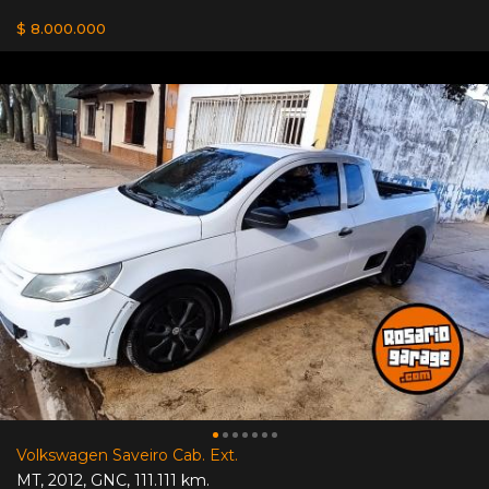
$ 8.000.000
Volkswagen Saveiro Cab. Ext.
MT
,
2012
,
GNC
,
111.111 km.