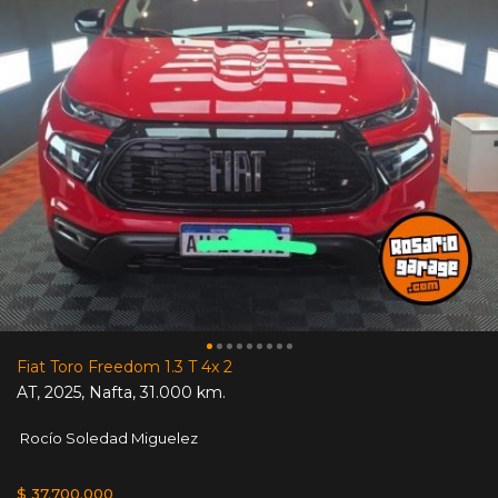
Fiat Toro Freedom 1.3 T 4x 2
AT
,
2025
,
Nafta
,
31.000 km.
Rocío Soledad Miguelez
$ 37.700.000