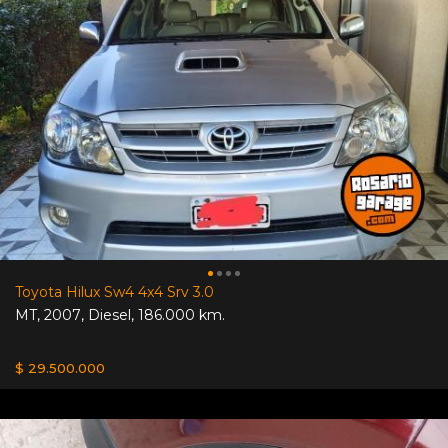
Toyota Hilux Sw4 4x4 Srv 3.0
MT
,
2007
,
Diesel
,
186.000 km.
$ 29.500.000