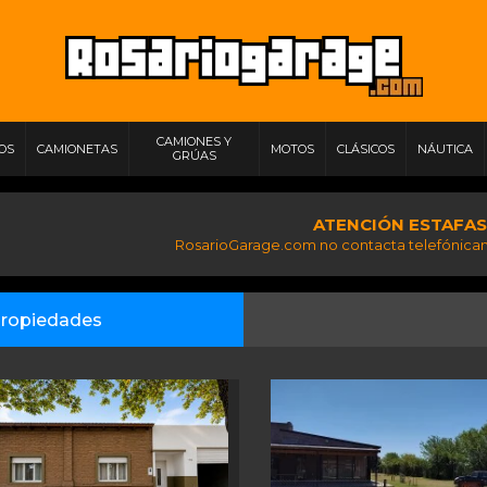
CAMIONES Y
IOS
CAMIONETAS
MOTOS
CLÁSICOS
NÁUTICA
GRÚAS
ATENCIÓN ESTAFAS
RosarioGarage.com no contacta telefónicam
ropiedades