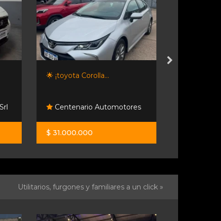
🌟 ¡toyota Corolla...
Ginza S.a.
Srl
Centenario Automotores
Ginza S.a
$ 31.000.000
$ 14.900.0
Utilitarios, furgones y familiares a un click »