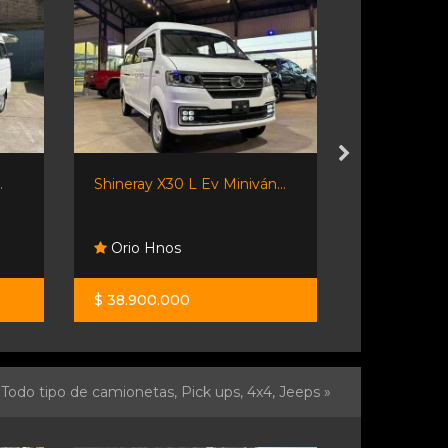
.
Shineray X30 L Ev Miniván...
Shineray Sr
Orio Hnos
Orio Hno
$ 38.900.000
$ 45.200.0
Todo tipo de camionetas, Pick ups, 4x4, Jeeps »