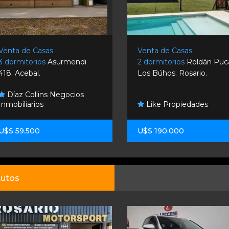
Venta de Casas
Venta de Casas
3 dormitorios
Asurmendi
2 dormitorios
Roldán Puc
418. Acebal.
Los Búhos. Rosario.
Díaz Collins Negocios
Inmobiliarios
Like Propiedades
U$S 59.500
U$S 190.000
utos