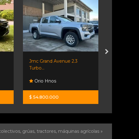
Jmc Grand Avenue 2.3
Ford Territ
Turbo...
Orio Hnos
EvoluciÓ
$ 54.800.000
$ 56.500.0
olectivos, grúas, tractores, máquinas agrícolas »