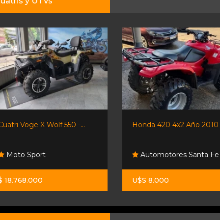
uatris y UTVs
Cuatri Voge X Wolf 550 -...
Honda 420 4x2 Año 2010
Moto Sport
Automotores Santa Fe
$ 18.768.000
U$S 8.000