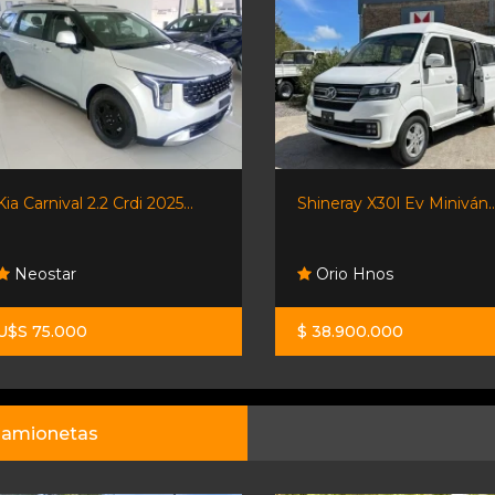
Kia Carnival 2.2 Crdi 2025...
Shineray X30l Ev Miniván..
Neostar
Orio Hnos
U$S 75.000
$ 38.900.000
amionetas