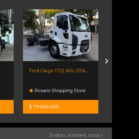
Ford Cargo 1722 Año 2016...
Ford Transi
Rosario Shopping Store
Monza Ca
$ 77.000.000
$ 58.000.0
Enduro, scooters, cross »