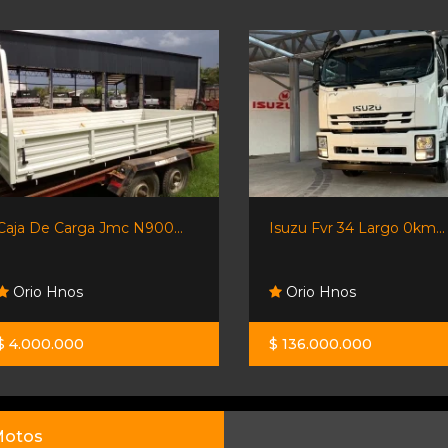
Caja De Carga Jmc N900...
Isuzu Fvr 34 Largo 0km...
Orio Hnos
Orio Hnos
$ 4.000.000
$ 136.000.000
otos