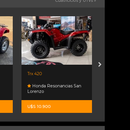
Cuatriciclos y UTVs »
Trx 420
Polaris 400
Honda Resonancias San
Lorenzo
Lipari A
U$S 10.900
U$S 7.500