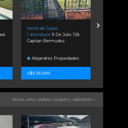
Venta de Casas
Venta de C
ará
1 dormitorio
9 De Julio 128.
3 dormitori
Capitan Bermudez.
Rosario.
Alejandrez Propiedades
Remax Co
U$S 55.000
U$S 120.0
Autos, vans, sedans, coupés y cabriolets »