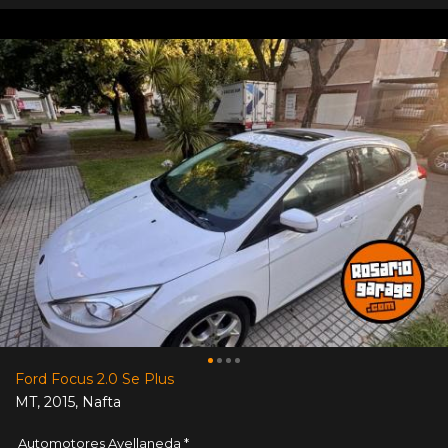
Ford Focus 2.0 Se Plus
MT
,
2015
,
Nafta
Automotores Avellaneda *