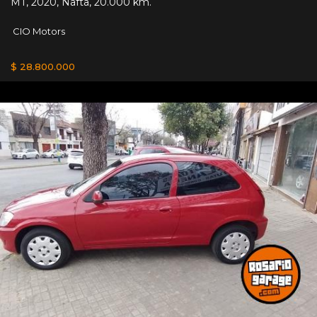
MT
,
2020
,
Nafta
,
20.000 km.
CIO Motors
$ 28.800.000