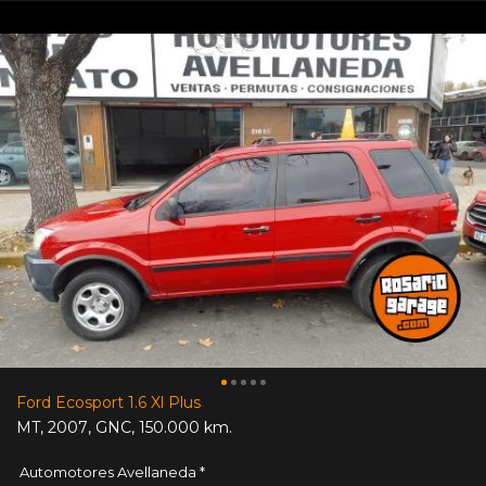
Ford Ecosport 1.6 Xl Plus
MT
,
2007
,
GNC
,
150.000 km.
Automotores Avellaneda *