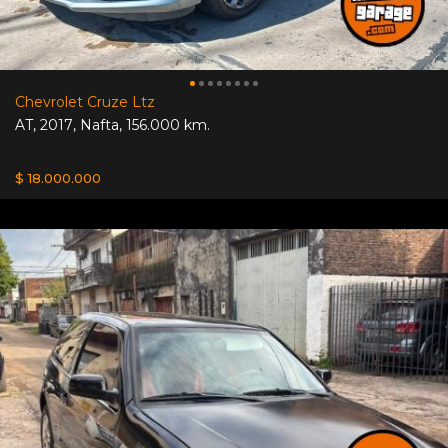
Chevrolet Cruze Ltz
AT
,
2017
,
Nafta
,
156.000 km.
$ 18.000.000