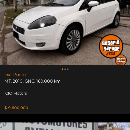
Fiat Punto
MT
,
2010
,
GNC
,
160.000 km.
CIO Motors
$ 9.600.000