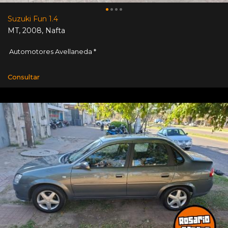
Suzuki Fun 1.4
MT
,
2008
,
Nafta
Automotores Avellaneda *
Consultar