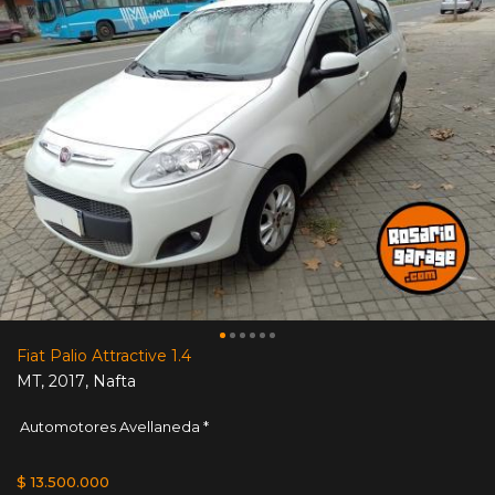
Fiat Palio Attractive 1.4
MT
,
2017
,
Nafta
Automotores Avellaneda *
$ 13.500.000