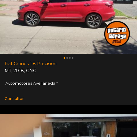
Fiat Cronos 1.8 Precision
MT
,
2018
,
GNC
Automotores Avellaneda *
Consultar