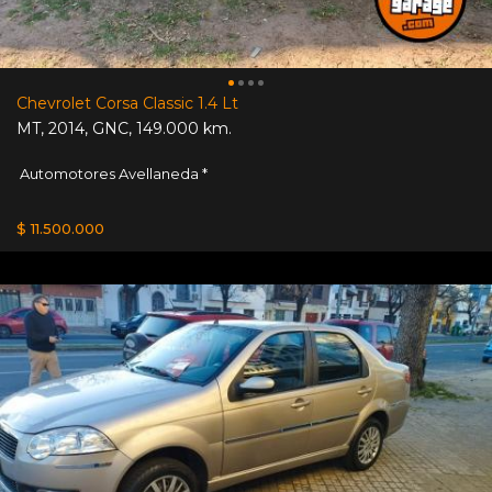
Chevrolet Corsa Classic 1.4 Lt
MT
,
2014
,
GNC
,
149.000 km.
Automotores Avellaneda *
$ 11.500.000