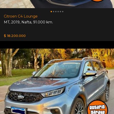
Citroen C4 Lounge
MT
,
2019
,
Nafta
,
91.000 km.
$ 18.200.000