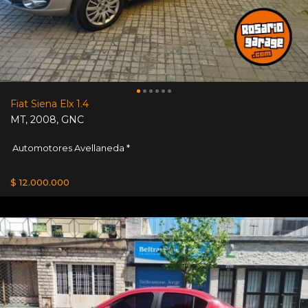
Fiat Siena Elx 1.4
MT
,
2008
,
GNC
Automotores Avellaneda *
$ 12.000.000