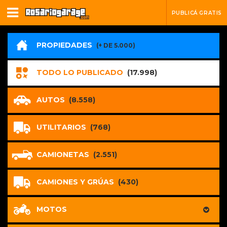
PUBLICÁ GRATIS
PROPIEDADES
(+ DE 5.000)
TODO LO PUBLICADO
(17.998)
AUTOS
(8.558)
UTILITARIOS
(768)
CAMIONETAS
(2.551)
CAMIONES Y GRÚAS
(430)
MOTOS