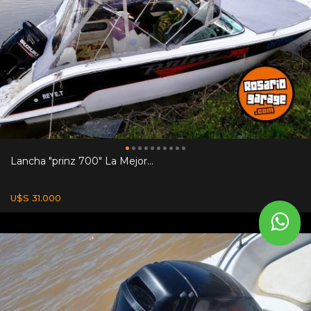
Lancha "prinz 700" La Mejor...
U$S 31.000