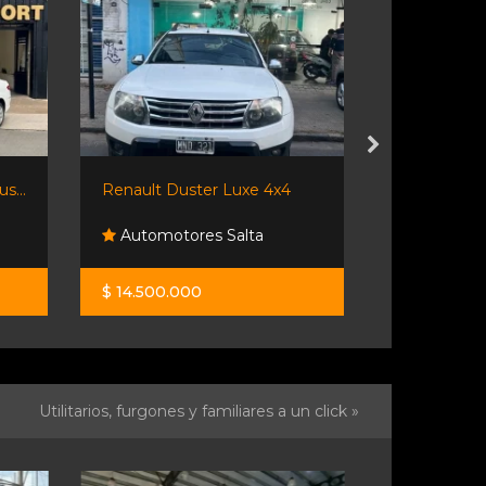
s...
Renault Duster Luxe 4x4
Chevrolet Co
Automotores Salta
Lipari A
$ 14.500.000
$ 8.600.00
Utilitarios, furgones y familiares a un click »