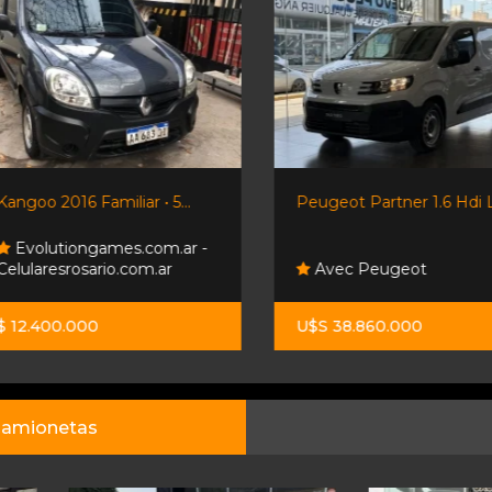
Kangoo 2016 Familiar • 5...
Peugeot Partner 1.6 Hdi L2
Evolutiongames.com.ar -
Celularesrosario.com.ar
Avec Peugeot
$ 12.400.000
U$S 38.860.000
amionetas