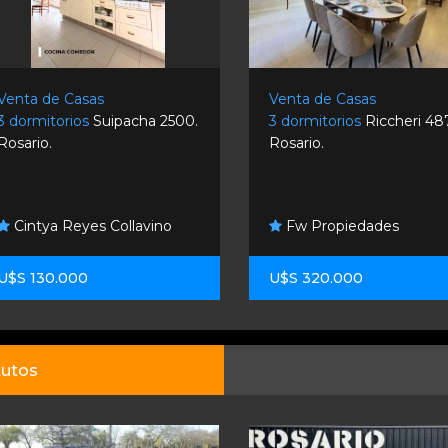
Venta de Casas
Venta de Casas
3 dormitorios
Suipacha 2500.
3 dormitorios
Riccheri 48
Rosario.
Rosario.
Cintya Reyes Collavino
Fw Propiedades
U$S 130.000
U$S 320.000
utos