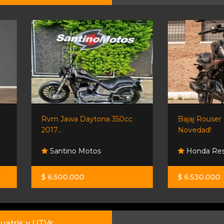
Rvm Jawa Daytona 350cc
Bajaj Rouser N250 -
2017...
Novedad!
Santino Motos
Honda Resonancias
$ 6.500.000
$ 6.530.000
uatris y UTVs