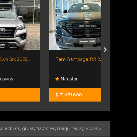
..
Ram Rampage R/t 2.ot 2025
Jeep Compas
Neostar
Neostar
$ 71.481.600
$ 41.900.0
olectivos, grúas, tractores, máquinas agrícolas »