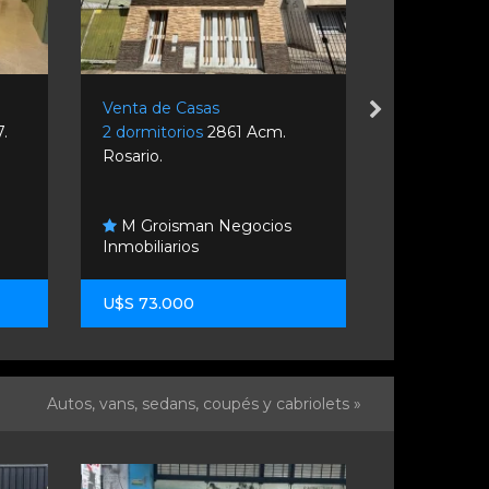
Venta de Casas
Venta de C
7.
2 dormitorios
2861 Acm.
5 dormitori
Rosario.
Aerea 2305.
M Groisman Negocios
Inmobiliarios
Ramirez 
U$S 73.000
U$S 499.0
Autos, vans, sedans, coupés y cabriolets »