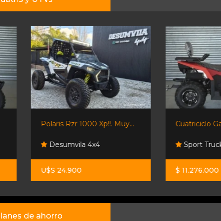
Polaris Rzr 1000 Xp!!. Muy...
Cuatriciclo Gaf Jl 250 -...
Desumvila 4x4
Sport Trucks
U$S 24.900
$ 11.276.000
lanes de ahorro