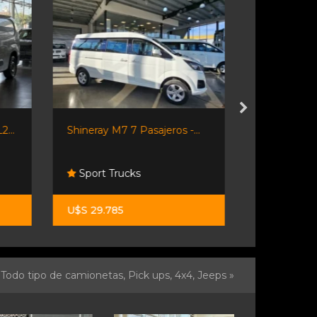
...
Shineray M7 7 Pasajeros -...
Renault Kan
Sport Trucks
Automoto
U$S 29.785
$ 13.500.0
Todo tipo de camionetas, Pick ups, 4x4, Jeeps »