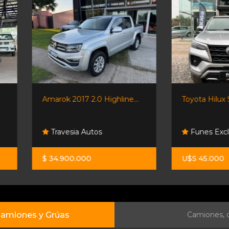
Amarok 2017 2.0 Highline...
Toyota Hilux Sw4 Srx 2022.
Travesia Autos
Funes Exclusivos
$ 34.900.000
U$S 45.000
amiones y Grúas
Camiones, c