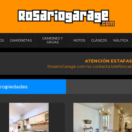
CAMIONES Y
IOS
CAMIONETAS
MOTOS
CLÁSICOS
NÁUTICA
GRÚAS
ATENCIÓN ESTAFAS
RosarioGarage.com no contacta telefónicam
ropiedades