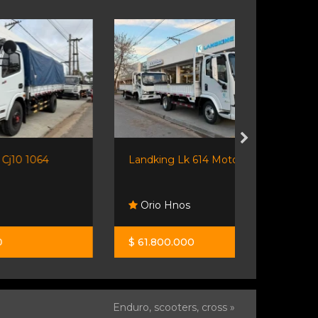
Landking Lk 614 Motor...
Ford Cargo 
Orio Hnos
Rosario 
$ 61.800.000
$ 77.000.0
Enduro, scooters, cross »