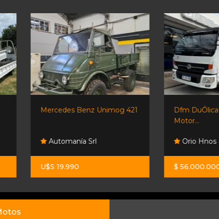
Mercedes Benz Unimog 421
Dfm DuÓlica Cj10 1064
Motor...
Automanía Srl
Orio Hnos
U$S 19.990
$ 56.000.000
otos