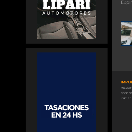
Expir
IMPO
respon
compr
iniciar