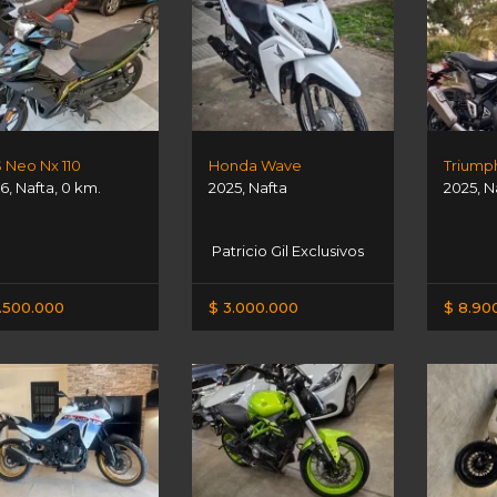
 Neo Nx 110
Honda Wave
Triump
6
,
Nafta
,
0 km.
2025
,
Nafta
2025
,
N
Patricio Gil Exclusivos
.500.000
$ 3.000.000
$ 8.90