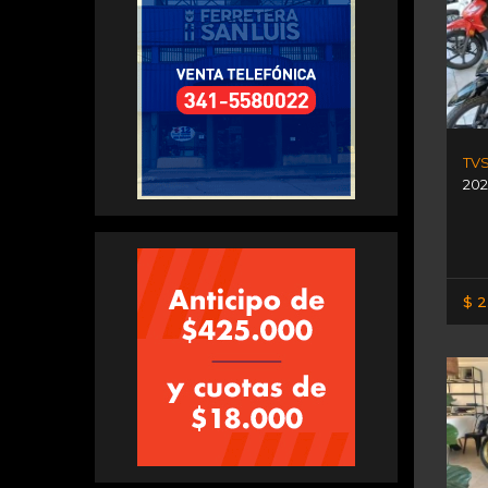
TVS
202
$ 2