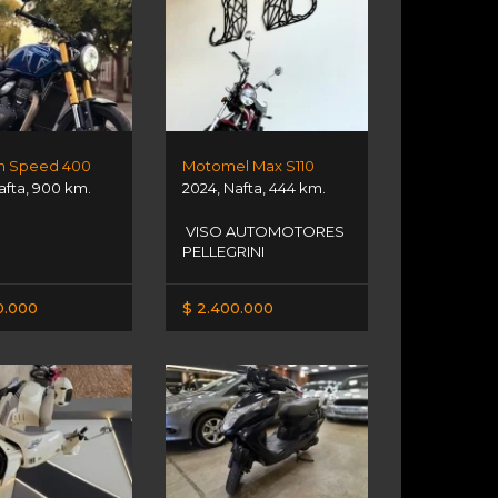
h Speed 400
Motomel Max S110
afta
,
900 km.
2024
,
Nafta
,
444 km.
VISO AUTOMOTORES
PELLEGRINI
0.000
$ 2.400.000