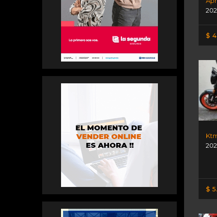
Apr
202
$ 4
Ktm
202
$ 5