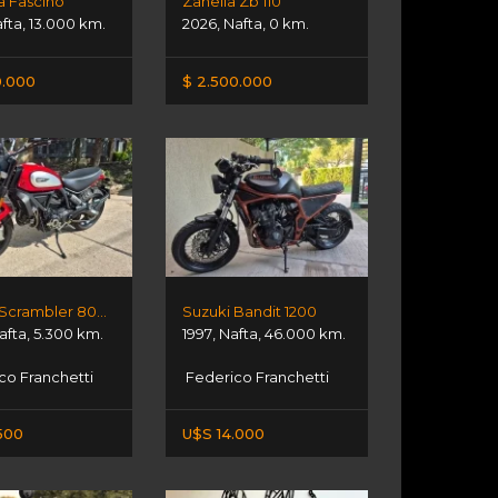
 Fascino
Zanella Zb 110
fta
,
13.000 km.
2026
,
Nafta
,
0 km.
0.000
$ 2.500.000
Ducati Scrambler 800 Icon
Suzuki Bandit 1200
afta
,
5.300 km.
1997
,
Nafta
,
46.000 km.
co Franchetti
Federico Franchetti
500
U$S 14.000