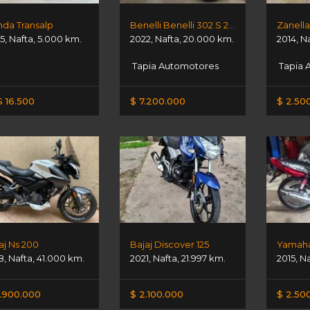
da Transalp
Benelli Benelli 302 S 2022
5
,
Nafta
,
5.000 km.
2022
,
Nafta
,
20.000 km.
2014
,
N
Tapia Automotores
Tapia 
 16.500
$ 7.200.000
$ 2.50
aj Ns 200
Bajaj Discover 125
Yamaha
8
,
Nafta
,
41.000 km.
2021
,
Nafta
,
21.997 km.
2015
,
Na
.900.000
$ 2.100.000
$ 2.50