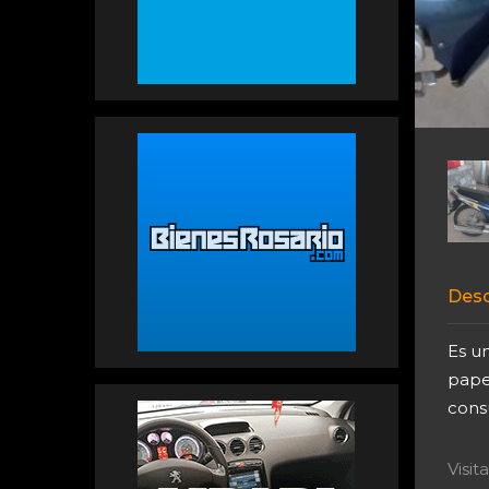
Desc
Es u
pape
consu
Visi