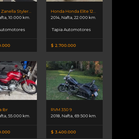
Zanella Zanella Styler Exclusive
Honda Honda Elite 125 - 2014
afta
,
10.000 km.
2014
,
Nafta
,
22.000 km.
Automotores
Tapia Automotores
0.000
$ 2.700.000
 Ibr
RVM 350 9
fta
,
55.000 km.
2018
,
Nafta
,
69.500 km.
0.000
$ 3.400.000