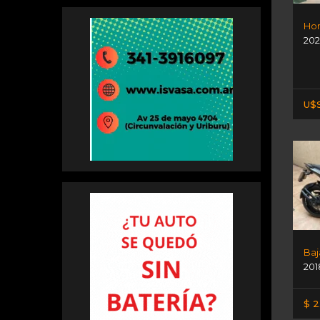
Hon
202
U$S
Baj
201
$ 2