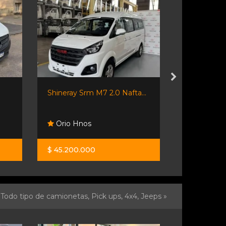
Shineray Srm M7 2.0 Nafta...
Kangoo 201
Orio Hnos
De Maur
$ 45.200.000
$ 9.000.00
Todo tipo de camionetas, Pick ups, 4x4, Jeeps »