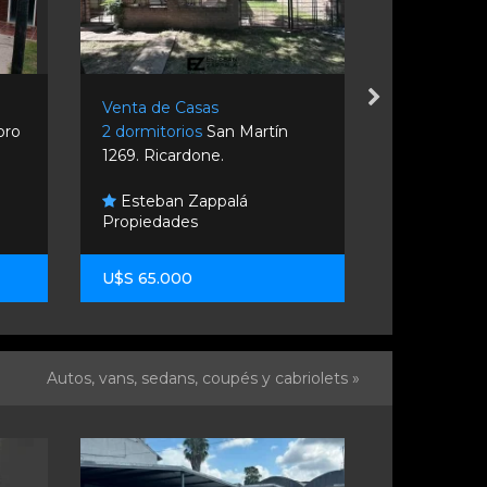
Venta de Casas
Venta de C
oro
2 dormitorios
San Martín
2 dormitori
1269. Ricardone.
Lorenzo.
Esteban Zappalá
Esteban 
Propiedades
Propiedade
U$S 65.000
U$S 150.0
Autos, vans, sedans, coupés y cabriolets »