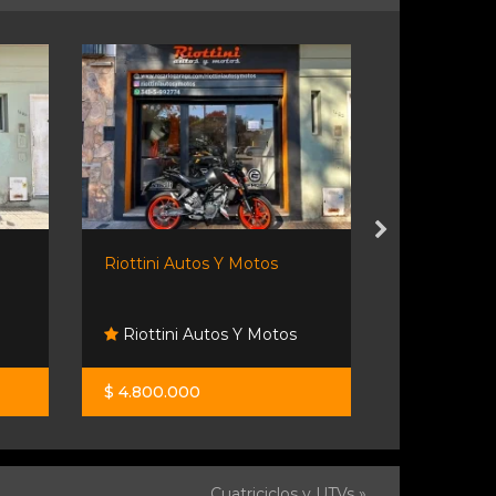
Riottini Autos Y Motos
Riottini Au
Riottini Autos Y Motos
Riottini 
$ 4.800.000
$ 8.450.00
Cuatriciclos y UTVs »