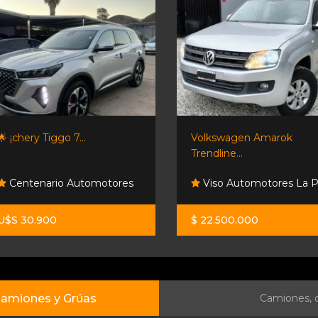
🌟 ¡chery Tiggo 7...
Volkswagen Amarok
Trendline...
Centenario Automotores
Viso Automotores La 
U$S 30.900
$ 22.500.000
amiones y Grúas
Camiones, c