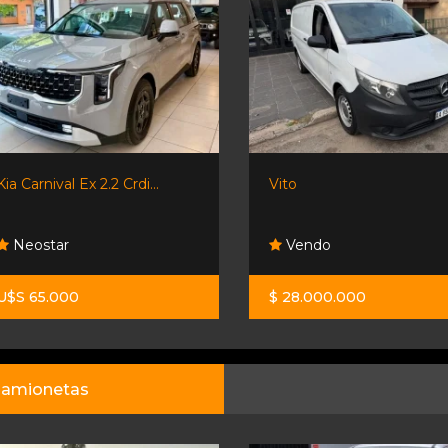
Kia Carnival Ex 2.2 Crdi...
Vito
Neostar
Vendo
U$S 65.000
$ 28.000.000
amionetas