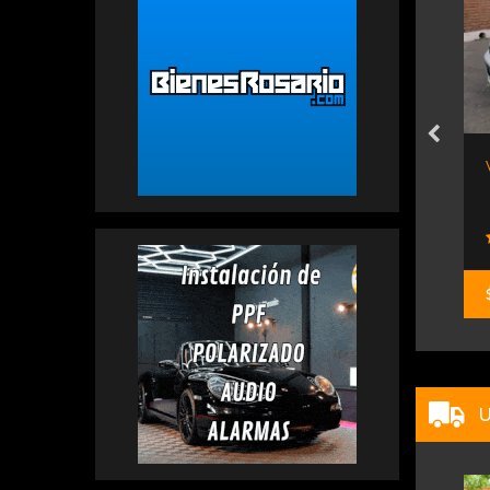
 Gla 200 A/t...
Volkswagen Tiguan Life 250...
Pesado Castro
Volkswagen
$ 72.000.000
U