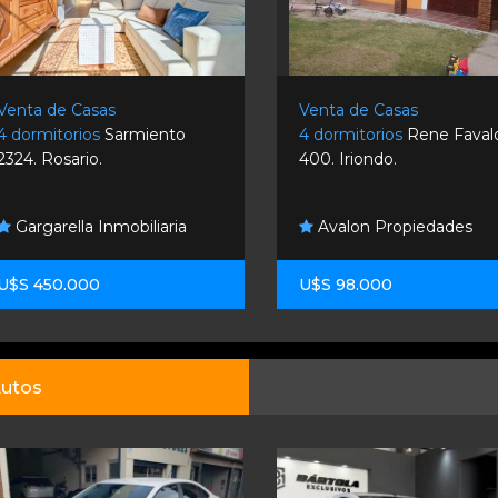
Venta de Casas
Venta de Casas
4 dormitorios
Sarmiento
4 dormitorios
Rene Faval
2324. Rosario.
400. Iriondo.
Gargarella Inmobiliaria
Avalon Propiedades
U$S 450.000
U$S 98.000
utos