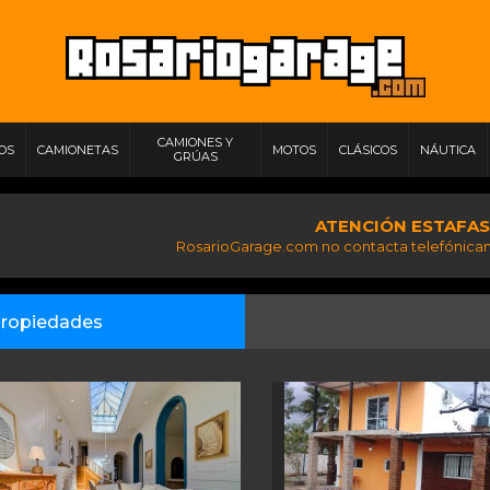
CAMIONES Y
IOS
CAMIONETAS
MOTOS
CLÁSICOS
NÁUTICA
GRÚAS
ATENCIÓN ESTAFAS
RosarioGarage.com no contacta telefónicam
ropiedades