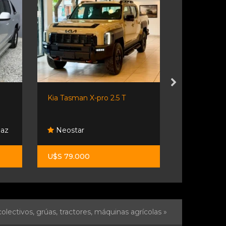
Kia Tasman X-pro 2.5 T
Jac D/c T8 I
Paz
Neostar
Orio Hno
U$S 79.000
$ 43.000.0
olectivos, grúas, tractores, máquinas agrícolas »