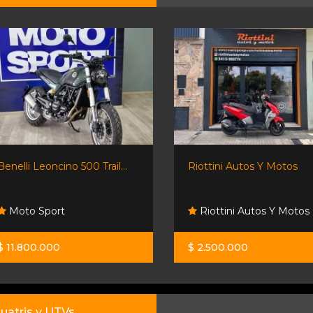
Benelli Leoncino 500 Trail...
Riottini Autos Y Motos
Moto Sport
Riottini Autos Y Motos
$ 11.800.000
$ 2.500.000
uatris y UTVs