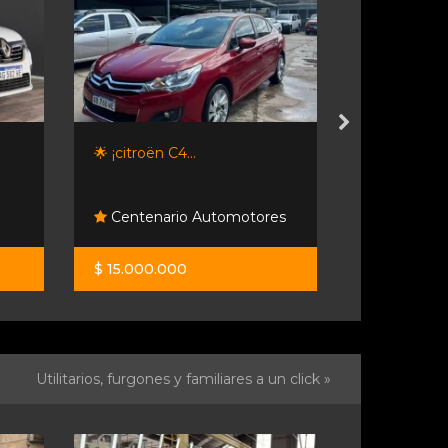
🌟 ¡citroën C4...
Chevrolet 
Plus...
Centenario Automotores
Lipari A
$ 15.000.000
$ 29.500.0
Utilitarios, furgones y familiares a un click »