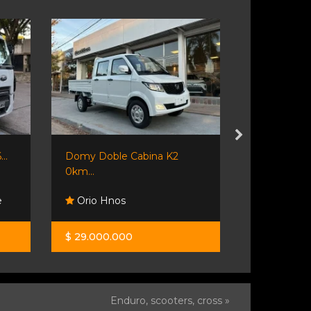
..
Domy Doble Cabina K2
Shineray T3
0km...
e
Orio Hnos
Orio Hno
$ 29.000.000
$ 37.500.0
Enduro, scooters, cross »