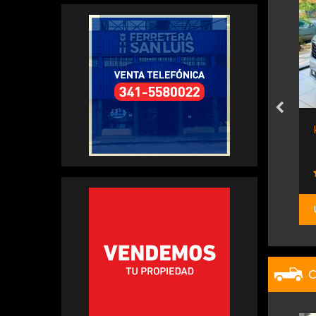
Shineray Srm 2.0 Nafta 136...
Orio Hnos
$ 45.800.000
C