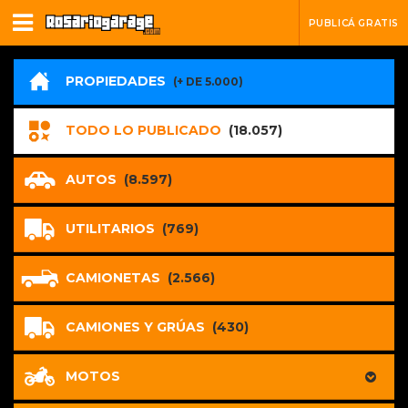
PUBLICÁ GRATIS
PROPIEDADES
(+ DE 5.000)
TODO LO PUBLICADO
(18.057)
AUTOS
(8.597)
UTILITARIOS
(769)
CAMIONETAS
(2.566)
CAMIONES Y GRÚAS
(430)
MOTOS