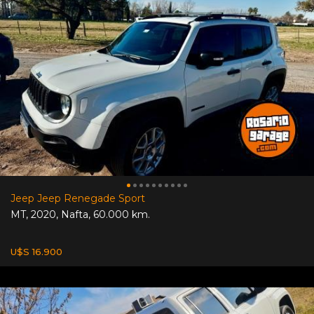
Jeep Jeep Renegade Sport
MT
,
2020
,
Nafta
,
60.000 km.
U$S 16.900