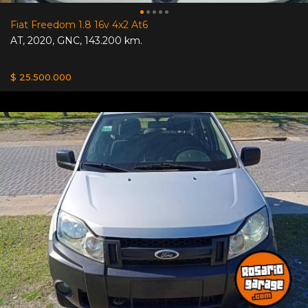
Fiat Freedom 1.8 16v 4x2 At6
AT
,
2020
,
GNC
,
143.200 km.
$ 25.500.000