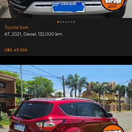
Toyota Sw4
AT
,
2021
,
Diesel
,
132.000 km.
U$S 43.000