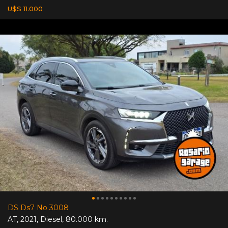
U$S 11.000
DS Ds7 No 3008
AT
,
2021
,
Diesel
,
80.000 km.