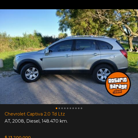
Chevrolet Captiva 2.0 Td Ltz
AT
,
2008
,
Diesel
,
148.470 km.
$ 13.200.000