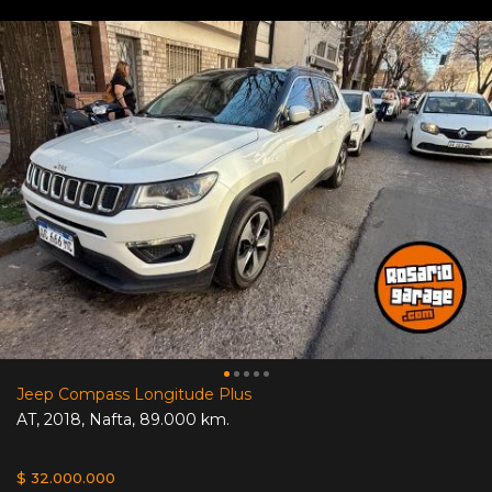
Jeep Compass Longitude Plus
AT
,
2018
,
Nafta
,
89.000 km.
$ 32.000.000