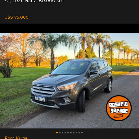
AT
,
2021
,
Nafta
,
80.000 km.
U$S 75.000
Ford Kuga