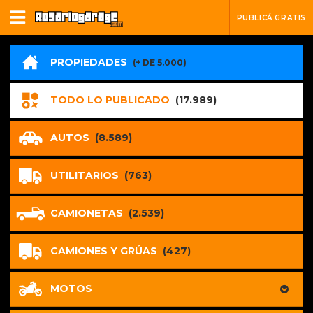
PUBLICÁ GRATIS
PROPIEDADES
(+ DE 5.000)
TODO LO PUBLICADO
(17.989)
AUTOS
(8.589)
UTILITARIOS
(763)
CAMIONETAS
(2.539)
CAMIONES Y GRÚAS
(427)
MOTOS