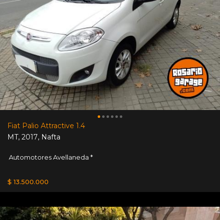
Fiat Palio Attractive 1.4
MT
,
2017
,
Nafta
Automotores Avellaneda *
$ 13.500.000