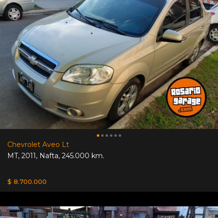
Chevrolet Aveo Lt
MT
,
2011
,
Nafta
,
245.000 km.
$ 8.700.000