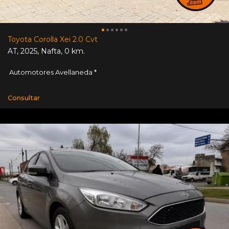
Toyota Corolla Xei 2.0 Cvt
AT
,
2025
,
Nafta
,
0 km.
Automotores Avellaneda *
Consultar