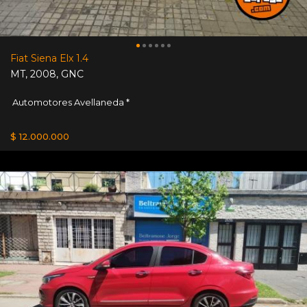
Fiat Siena Elx 1.4
MT
,
2008
,
GNC
Automotores Avellaneda *
$ 12.000.000