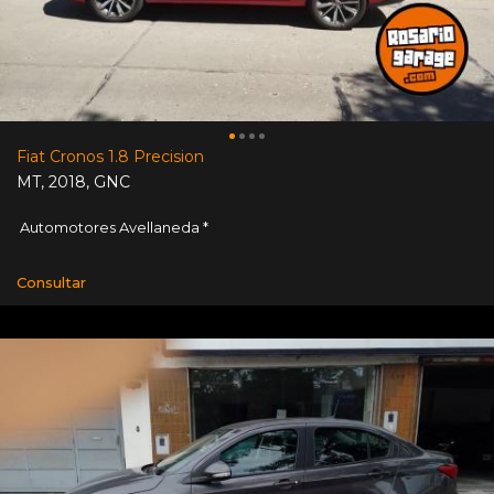
Fiat Cronos 1.8 Precision
MT
,
2018
,
GNC
Automotores Avellaneda *
Consultar