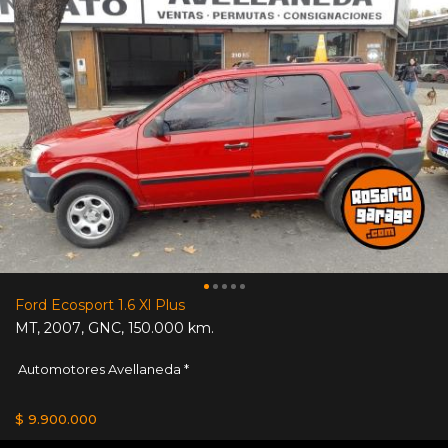
Ford Ecosport 1.6 Xl Plus
MT
,
2007
,
GNC
,
150.000 km.
Automotores Avellaneda *
$ 9.900.000