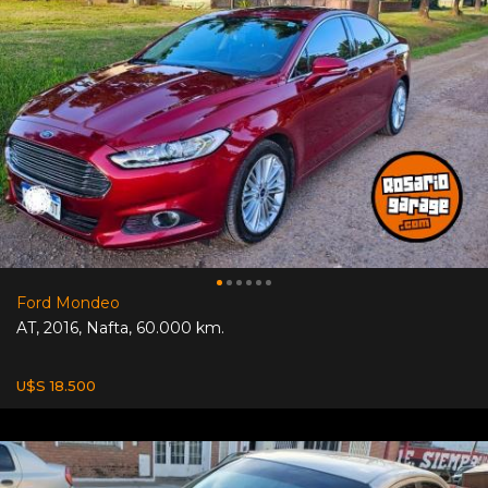
Ford Mondeo
AT
,
2016
,
Nafta
,
60.000 km.
U$S 18.500