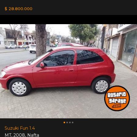
$ 28.800.000
Suzuki Fun 1.4
MT
,
2008
,
Nafta