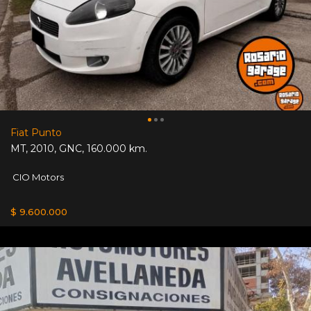
Fiat Punto
MT
,
2010
,
GNC
,
160.000 km.
CIO Motors
$ 9.600.000