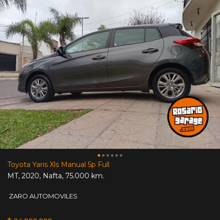
Toyota Yaris Xls Manual 5p Full
MT
,
2020
,
Nafta
,
75.000 km.
ZARO AUTOMOVILES