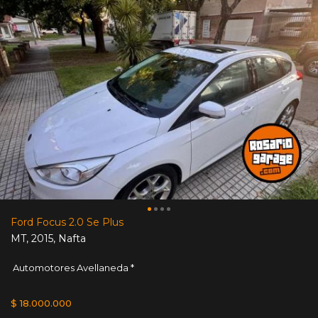
Ford Focus 2.0 Se Plus
MT
,
2015
,
Nafta
Automotores Avellaneda *
$ 18.000.000