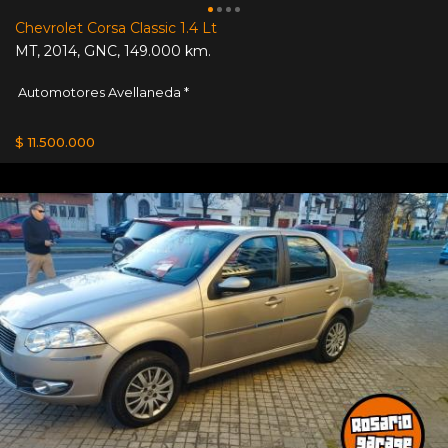
Chevrolet Corsa Classic 1.4 Lt
MT
,
2014
,
GNC
,
149.000 km.
Automotores Avellaneda *
$ 11.500.000