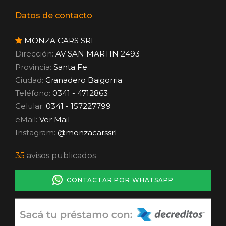
Datos de contacto
MONZA CARS SRL
Dirección:
AV SAN MARTIN 2493
Provincia:
Santa Fe
Ciudad:
Granadero Baigorria
Teléfono:
0341 - 4712863
Celular:
0341 - 157227799
eMail:
Ver Mail
Instagram:
@monzacarssrl
35
avisos publicados
CONTACTAR POR WHATSAPP